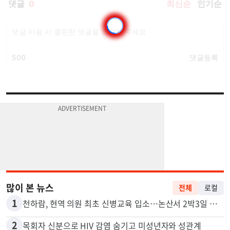
많이 본 뉴스
전체
로컬
1
천하람, 현역 의원 최초 신병교육 입소…논산서 2박3일 생활