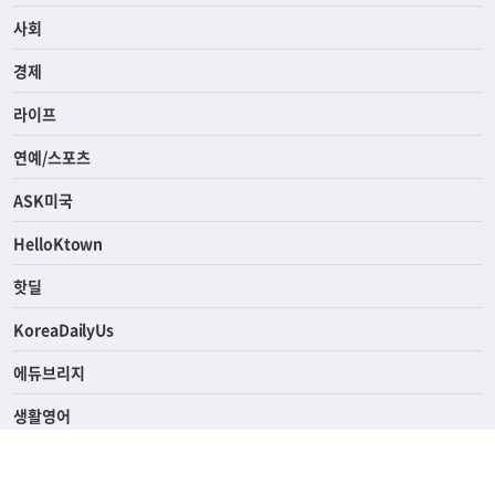
전체
사회
경제
라이프
연예/스포츠
ASK미국
HelloKtown
핫딜
KoreaDailyUs
에듀브리지
생활영어