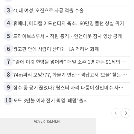
2
목회자 신분으로 HIV 감염 숨기고 미성년자와 성관계
3
40대 여성, 오진으로 자궁 적출 수술
4
휴매나, 메디캘 어드밴티지 축소...60만명 플랜 상실 위기
5
드라이브스루서 시작된 총격…인앤아웃 참사 영상 공개
6
광고판 안에 사람이 산다?…LA 거리서 화제
7
“술에 이것 한방울 넣어라” 매일 소주 1병 까는 91세의 철칙
8
74m짜리 보잉777, 화물기 변신…격납고서 ‘보물’ 찾는 인천공항
9
잠수 중 공기 끊었다? 랍스터 자리 다툼이 살인미수 사건으로
10
포드 3만불 이하 전기 픽업 ‘패덤’ 출시