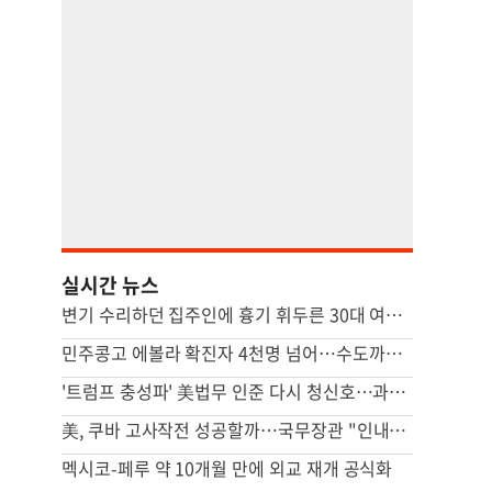
실시간 뉴스
변기 수리하던 집주인에 흉기 휘두른 30대 여성 세입자 체포
민주콩고 에볼라 확진자 4천명 넘어…수도까지 번질라 비상
'트럼프 충성파' 美법무 인준 다시 청신호…과반 찬성표 확보(종합)
美, 쿠바 고사작전 성공할까…국무장관 "인내와 끈기로 옥죌 것"
멕시코-페루 약 10개월 만에 외교 재개 공식화