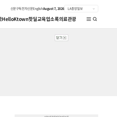
신문구독
전자신문
English
August 7, 2026
국
HelloKtown
핫딜
교육
업소록
의료관광