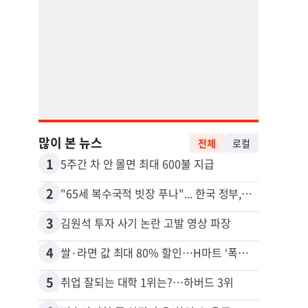
많이 본 뉴스
전체
로컬
1
11
5주간 차 안 몰면 최대 600불 지급
2
12
"65세 복수국적 빗장 푸나"... 한국 정부, 연령 완화 전면 추진
3
13
김원석 투자 사기 논란 고발 영상 파장
4
14
쌀·라면 값 최대 80% 할인…H마트 ‘폭탄 세일’
5
15
취업 잘되는 대학 1위는?…하버드 3위