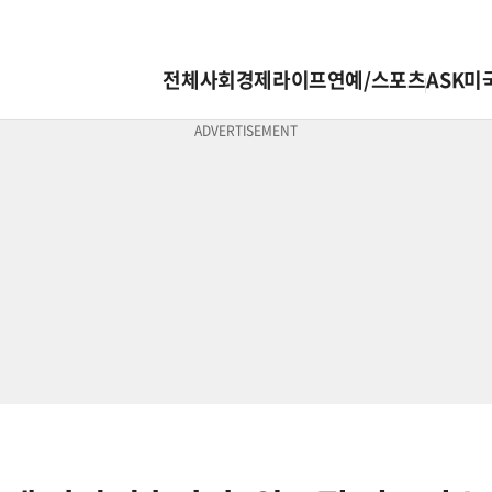
전체
사회
경제
라이프
연예/스포츠
ASK미