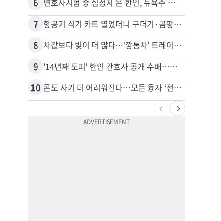
6
16
변호사시험 중 심정지 온 한인, 뉴욕주 제소
비영리
7
17
항공기 식기 카트 열었더니 구더기·곰팡이…LAX 기내식 업체 논란
8
18
차값보다 빚이 더 많다…‘깡통차’ 트레이드인 급증
9
19
'14년째 도피' 한인 간호사 공개 수배…메디케어 사기 유죄
10
20
콘도 사기 더 어려워진다…모든 융자 ‘전체 심사’