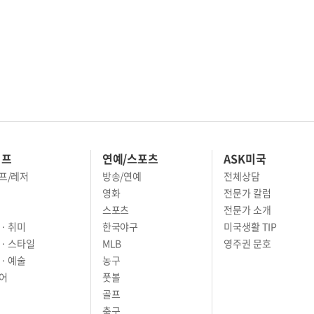
이프
연예/스포츠
ASK미국
프/레저
방송/연예
전체상담
영화
전문가 칼럼
스포츠
전문가 소개
· 취미
한국야구
미국생활 TIP
 · 스타일
MLB
영주권 문호
· 예술
농구
어
풋볼