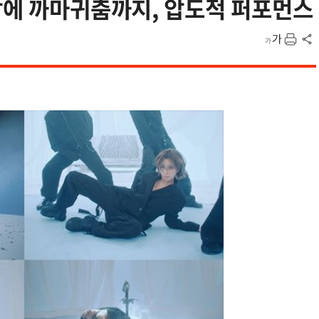
갑에 까마귀춤까지, 압도적 퍼포먼스