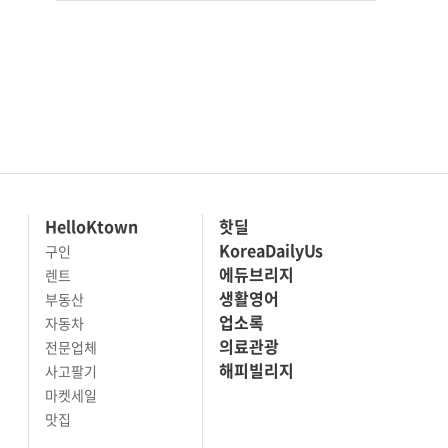
HelloKtown
핫딜
KoreaDailyUs
구인
에듀브리지
렌트
생활영어
부동산
업소록
자동차
의료관광
전문업체
해피빌리지
사고팔기
마켓세일