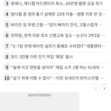
3
휴매나, 메디캘 어드밴티지 축소...60만명 플랜 상실 위기
4
말다툼 중 엄마 흉기 살해한 10대 아들…범행 직후 한 짓 충격
5
바이든 암 투병 근황…“암이 뼈까지 전이, 고통스럽게 투병 중”
6
천하람, 현역 의원 최초 신병교육 입소…논산서 2박3일 생활
7
“6~7분 만에 에어컨 실외기 통째로 사라졌다” 애틀랜타서 실외기 도난 급증
8
포드 3만불 이하 전기 픽업 ‘패덤’ 출시
9
“술에 이것 한방울 넣어라” 매일 소주 1병 까는 91세의 철칙
10
“살기 위해 어쩔 수 없다”…이란 유대인이 반이스라엘 외치는 까닭