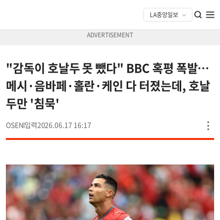
"감독이 호날두 못 뺐다" BBC 혹평 폭발…
메시·음바페·홀란·케인 다 터졌는데, 호날
두만 '침묵'
OSEN
2026.06.17 16:17