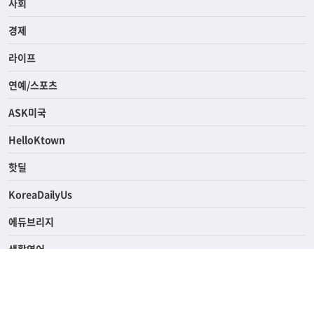
사회
경제
라이프
연예/스포츠
ASK미국
HelloKtown
핫딜
KoreaDailyUs
에듀브리지
생활영어
업소록
의료관광