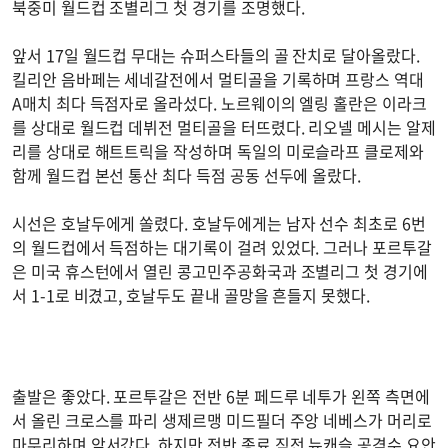
북중미 월드컵 조별리그 첫 경기를 조명했다.
앞서 17일 월드컵 무대는 슈퍼스타들의 골 잔치로 달아올랐다.
킬리안 음바페는 세네갈전에서 멀티골을 기록하며 프랑스 역대
A매치 최다 득점자로 올라섰다. 노르웨이의 엘링 홀란은 이라크
를 상대로 월드컵 데뷔전 멀티골을 터뜨렸다. 리오넬 메시는 알제
리를 상대로 해트트릭을 작성하며 독일의 미로슬라프 클로제와
함께 월드컵 본선 통산 최다 득점 공동 선두에 올랐다.
시선은 호날두에게 쏠렸다. 호날두에게는 남자 선수 최초로 6번
의 월드컵에서 득점하는 대기록이 걸려 있었다. 그러나 포르투갈
은 미국 휴스턴에서 열린 콩고민주공화국과 조별리그 첫 경기에
서 1-1로 비겼고, 호날두도 끝내 골망을 흔들지 못했다.
출발은 좋았다. 포르투갈은 전반 6분 페드루 네투가 왼쪽 측면에
서 올린 크로스를 파리 생제르맹 미드필더 주앙 네베스가 머리로
마무리하며 앞서갔다. 하지만 전반 종료 직전 뉴캐슬 공격수 요안