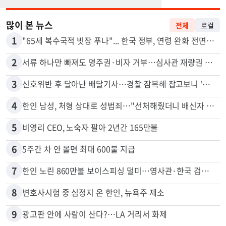
많이 본 뉴스
전체
로컬
1
"65세 복수국적 빗장 푸나"... 한국 정부, 연령 완화 전면 추진
2
서류 하나만 빠져도 영주권·비자 거부…심사관 재량권 대폭 확대
3
신호위반 후 달아난 배달기사…경찰 잠복해 잡고보니 ‘반전’
4
한인 남성, 처형 상대로 성범죄…"선처해줬더니 배신자 취급"
5
비영리 CEO, 노숙자 팔아 2년간 165만불
6
5주간 차 안 몰면 최대 600불 지급
7
한인 노린 860만불 보이스피싱 덜미…영사관·한국 검찰 사칭
8
변호사시험 중 심정지 온 한인, 뉴욕주 제소
9
광고판 안에 사람이 산다?…LA 거리서 화제