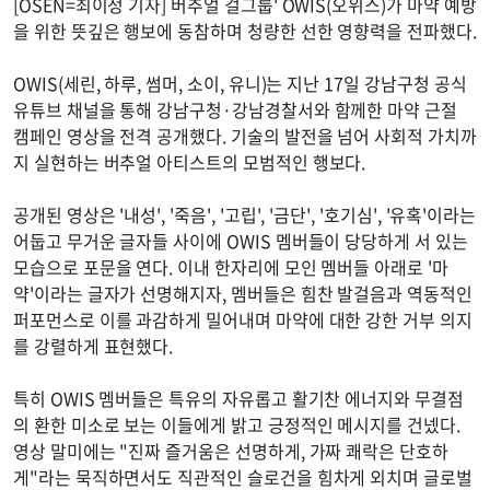
[OSEN=최이정 기자] 버추얼 걸그룹' OWIS(오위스)가 마약 예방
을 위한 뜻깊은 행보에 동참하며 청량한 선한 영향력을 전파했다.
OWIS(세린, 하루, 썸머, 소이, 유니)는 지난 17일 강남구청 공식
유튜브 채널을 통해 강남구청·강남경찰서와 함께한 마약 근절
캠페인 영상을 전격 공개했다. 기술의 발전을 넘어 사회적 가치까
지 실현하는 버추얼 아티스트의 모범적인 행보다.
공개된 영상은 '내성', '죽음', '고립', '금단', '호기심', '유혹'이라는
어둡고 무거운 글자들 사이에 OWIS 멤버들이 당당하게 서 있는
모습으로 포문을 연다. 이내 한자리에 모인 멤버들 아래로 '마
약'이라는 글자가 선명해지자, 멤버들은 힘찬 발걸음과 역동적인
퍼포먼스로 이를 과감하게 밀어내며 마약에 대한 강한 거부 의지
를 강렬하게 표현했다.
특히 OWIS 멤버들은 특유의 자유롭고 활기찬 에너지와 무결점
의 환한 미소로 보는 이들에게 밝고 긍정적인 메시지를 건넸다.
영상 말미에는 "진짜 즐거움은 선명하게, 가짜 쾌락은 단호하
게"라는 묵직하면서도 직관적인 슬로건을 힘차게 외치며 글로벌