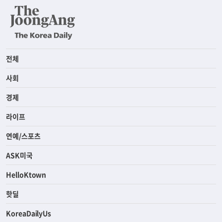
전체
사회
경제
라이프
연예/스포츠
ASK미국
HelloKtown
핫딜
KoreaDailyUs