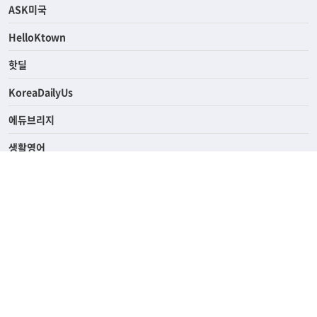
ASK미국
HelloKtown
핫딜
KoreaDailyUs
에듀브리지
생활영어
업소록
의료관광
해피빌리지
ABOUT
ADVERTISING
PRIVACY POLICY
TERMS OF SERVICE
윤리경영
고객센터
News Tips & Corrections
690 Wilshire Place Los Angeles, CA 90005
TEL. (213) 368-2500 FAX. (213) 389-6196