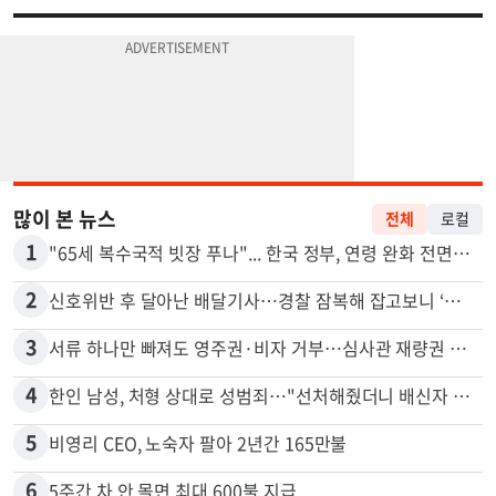
많이 본 뉴스
전체
로컬
1
"65세 복수국적 빗장 푸나"... 한국 정부, 연령 완화 전면 추진
2
신호위반 후 달아난 배달기사…경찰 잠복해 잡고보니 ‘반전’
3
서류 하나만 빠져도 영주권·비자 거부…심사관 재량권 대폭 확대
4
한인 남성, 처형 상대로 성범죄…"선처해줬더니 배신자 취급"
5
비영리 CEO, 노숙자 팔아 2년간 165만불
6
5주간 차 안 몰면 최대 600불 지급