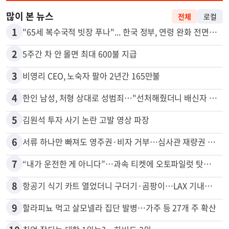
많이 본 뉴스
전체
로컬
1
"65세 복수국적 빗장 푸나"... 한국 정부, 연령 완화 전면 추진
2
5주간 차 안 몰면 최대 600불 지급
3
비영리 CEO, 노숙자 팔아 2년간 165만불
4
한인 남성, 처형 상대로 성범죄…"선처해줬더니 배신자 취급"
5
김원석 투자 사기 논란 고발 영상 파장
6
서류 하나만 빠져도 영주권·비자 거부…심사관 재량권 대폭 확대
7
“내가 운전한 게 아니다”…과속 티켓에 오토파일럿 탓한 운전자
8
항공기 식기 카트 열었더니 구더기·곰팡이…LAX 기내식 업체 논란
9
할라피뇨 먹고 살모넬라 집단 발병…가주 등 27개 주 확산