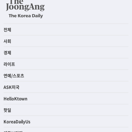
전체
사회
경제
라이프
연예/스포츠
ASK미국
HelloKtown
핫딜
KoreaDailyUs