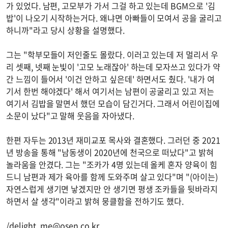
가 있었다. 남편, 고모부가 가서 그걸 하고 있는데 BGM으로 '김
밥'이 나오기 시작하는거다. 왜냐면 아빠들이 모여서 공을 굴리고
하니까"라고 당시 상황을 설명했다.
그는 "학부모들이 저인줄도 몰랐다. 이러고 있는데 저 멀리서 우
리 셋째, 넷째 눈빛이 '고모 노래잖아' 하는데 모자쓰고 있다가 약
간 느낌이 들어서 '이건 안하고 싶은데' 하면서도 췄다. '내가 여
기서 한번 해야겠다' 해서 여기서는 남편이 공굴리고 있고 저는
여기서 김밥을 말면서 했던 모습이 담긴거다. 그래서 어린이집에
소문이 났다"고 말해 웃음을 자아냈다.
한편 자두는 2013년 재미교포 목사와 결혼했다. 그러던 중 2021
년 방송을 통해 "남동생이 2020년에 천국으로 떠났다"고 밝혀
놀라움을 안겼다. 그는 "조카가 4명 있는데 올케 혼자 양육이 힘
드니 남편과 제가 육아를 함께 도와주며 살고 있다"며 "(아이는)
자연스럽게 생기면 낳겠지만 안 생기면 평생 조카들을 뒷바라지
하면서 살 생각"이라고 밝혀 뭉클함을 전하기도 했다.
/
delight_me@osen.co.kr