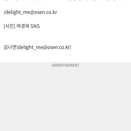
/
delight_me@osen.co.kr
[사진] 여경옥 SNS
김나연(
delight_me@osen.co.kr
)