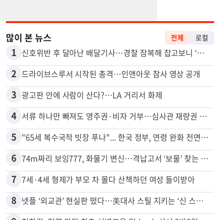
많이 본 뉴스
전체
로컬
1
신호위반 후 달아난 배달기사…경찰 잠복해 잡고보니 ‘반전’
2
드라이브스루서 시작된 총격…인앤아웃 참사 영상 공개
3
광고판 안에 사람이 산다?…LA 거리서 화제
4
서류 하나만 빠져도 영주권·비자 거부…심사관 재량권 대폭 확대
5
"65세 복수국적 빗장 푸나"... 한국 정부, 연령 완화 전면 추진
6
74m짜리 보잉777, 화물기 변신…격납고서 ‘보물’ 찾는 인천공항
7
7세·4세 형제가 부모 차 몰다 산책하던 여성 들이받아
8
넷플 ‘외교관’ 현실판 떴다…美대사 스틸 지키는 ‘신 스틸러’