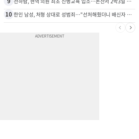
9
천하람, 현역 의원 최초 신병교육 입소…논산서 2박3일 생활
10
한인 남성, 처형 상대로 성범죄…"선처해줬더니 배신자 취급"