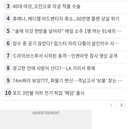
3
40대 여성, 오진으로 자궁 적출 수술
4
휴매나, 메디캘 어드밴티지 축소...60만명 플랜 상실 위기
5
“술에 이것 한방울 넣어라” 매일 소주 1병 까는 91세의 철칙
6
잠수 중 공기 끊었다? 랍스터 자리 다툼이 살인미수 사건으로
7
드라이브스루서 시작된 총격…인앤아웃 참사 영상 공개
8
광고판 안에 사람이 산다?…LA 거리서 화제
9
74m짜리 보잉777, 화물기 변신…격납고서 ‘보물’ 찾는 인천공항
10
포드 3만불 이하 전기 픽업 ‘패덤’ 출시