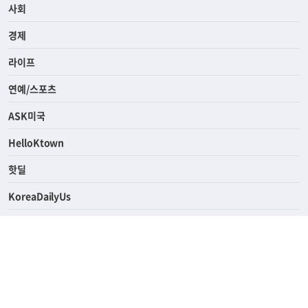
사회
경제
라이프
연예/스포츠
ASK미국
HelloKtown
핫딜
KoreaDailyUs
에듀브리지
생활영어
업소록
의료관광