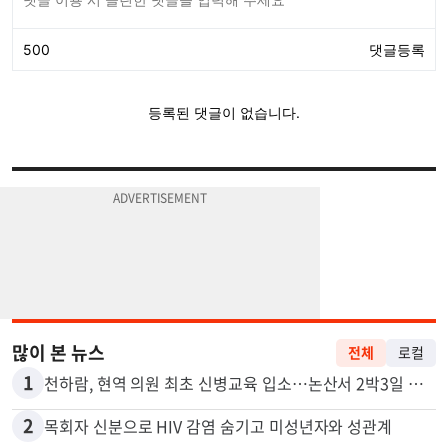
많이 본 뉴스
전체
로컬
1
천하람, 현역 의원 최초 신병교육 입소…논산서 2박3일 생활
2
목회자 신분으로 HIV 감염 숨기고 미성년자와 성관계