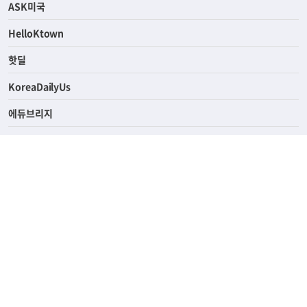
연예/스포츠
ASK미국
HelloKtown
핫딜
KoreaDailyUs
에듀브리지
생활영어
업소록
의료관광
해피빌리지
ABOUT
ADVERTISING
PRIVACY POLICY
TERMS OF SERVICE
윤리경영
고객센터
News Tips & Corrections