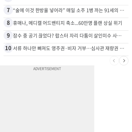
6
광고판 안에 사람이 산다?…LA 거리서 화제
7
“술에 이것 한방울 넣어라” 매일 소주 1병 까는 91세의 철칙
8
휴매나, 메디캘 어드밴티지 축소...60만명 플랜 상실 위기
9
잠수 중 공기 끊었다? 랍스터 자리 다툼이 살인미수 사건으로
10
서류 하나만 빠져도 영주권·비자 거부…심사관 재량권 대폭 확대