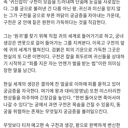
속 ‘귀신잡이’ 구천이 모습을 드러내며 단숨에 눈길을 사로잡는
다. 그를 궁으로 불러낸 건 다름 아닌 왕. 귀신과 미신을 믿지 않
는 그가 구천을 궁으로 부른 까닭이 궁금증을 자아내는 가운데,
구천은 궁 안에 짙은 원한이 가득하다는 것을 직감한다.
그는 ‘원귀’를 찾기 위해 직접 귀의 세계로 들어가기로 하고, 궁녀
생강은 연못으로 걸어 들어가는 그를 지켜본다. 이윽고 구천의 앞
에 귀의 세계가 펼쳐진다. 검붉은 피의 기운으로 가득한 그곳은
현실의 또 다른 이면이다. 구천은 칼을 휘두르며 귀신들을 상대하
기 시작하고 “죄를 지은 자는 언젠가 벌을 받는 법”이란 의미심
장한 말을 남긴다.
현실 세계의 생강은 결의에 찬 얼굴로 이마에 피를 묻히고 있어
궁금증을 자극한다. 여기에 왕과 대비(장영남) 또한 미스터리한
현상들을 마주하며 긴장감을 높인다. “한번 들어오면 죽어서야
나갈 수 있다”는 궁에서 과연 구천은 목숨을 건질 수 있을지, 동
궁을 위협하는 존재는 무엇일지 궁금증을 불러일으킨다.
무엇보다 티저 예고편 속 구천과 생강, 왕으로 완벽하게 변신한