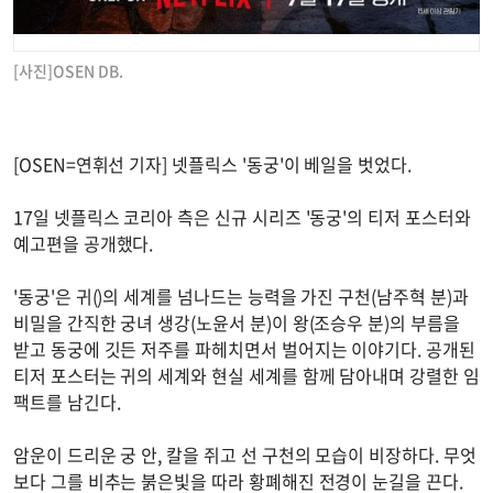
[사진]OSEN DB.
[OSEN=연휘선 기자] 넷플릭스 '동궁'이 베일을 벗었다.
17일 넷플릭스 코리아 측은 신규 시리즈 '동궁'의 티저 포스터와
예고편을 공개했다.
'동궁'은 귀()의 세계를 넘나드는 능력을 가진 구천(남주혁 분)과
비밀을 간직한 궁녀 생강(노윤서 분)이 왕(조승우 분)의 부름을
받고 동궁에 깃든 저주를 파헤치면서 벌어지는 이야기다. 공개된
티저 포스터는 귀의 세계와 현실 세계를 함께 담아내며 강렬한 임
팩트를 남긴다.
암운이 드리운 궁 안, 칼을 쥐고 선 구천의 모습이 비장하다. 무엇
보다 그를 비추는 붉은빛을 따라 황폐해진 전경이 눈길을 끈다.