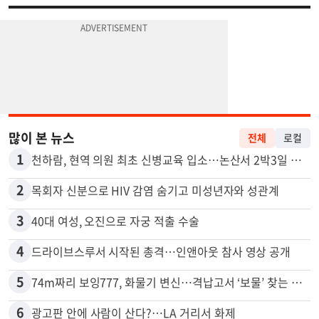
많이 본 뉴스
전체
로컬
1
천하람, 현역 의원 최초 신병교육 입소…논산서 2박3일 생활
2
목회자 신분으로 HIV 감염 숨기고 미성년자와 성관계
3
40대 여성, 오진으로 자궁 적출 수술
4
드라이브스루서 시작된 총격…인앤아웃 참사 영상 공개
5
74m짜리 보잉777, 화물기 변신…격납고서 ‘보물’ 찾는 인천공항