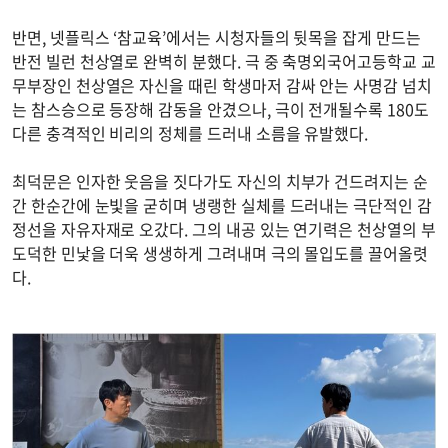
반면, 넷플릭스 ‘참교육’에서는 시청자들의 뒷목을 잡게 만드는
반전 빌런 천상열로 완벽히 분했다. 극 중 축명외국어고등학교 교
무부장인 천상열은 자신을 때린 학생마저 감싸 안는 사명감 넘치
는 참스승으로 등장해 감동을 안겼으나, 극이 전개될수록 180도
다른 충격적인 비리의 정체를 드러내 소름을 유발했다.
최덕문은 인자한 웃음을 짓다가도 자신의 치부가 건드려지는 순
간 한순간에 눈빛을 굳히며 냉랭한 실체를 드러내는 극단적인 감
정선을 자유자재로 오갔다. 그의 내공 있는 연기력은 천상열의 부
도덕한 민낯을 더욱 생생하게 그려내며 극의 몰입도를 끌어올렷
다.