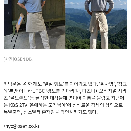
[사진]OSEN DB.
최덕문은 올 한 해도 ‘열일 행보’를 이어가고 있다. ‘취사병’, ‘참교
육’뿐만 아니라 JTBC ‘경도를 기다리며’, 디즈니+ 오리지널 시리
즈 ‘골드랜드’ 등 굵직한 대작들에 연이어 이름을 올렸고 최근에
는 KBS 2TV ‘은애하는 도적님아’에 신비로운 정체의 상인으로
특별출연, 신스틸러 존재감을 각인시키기도 했다.
/
nyc@osen.co.kr