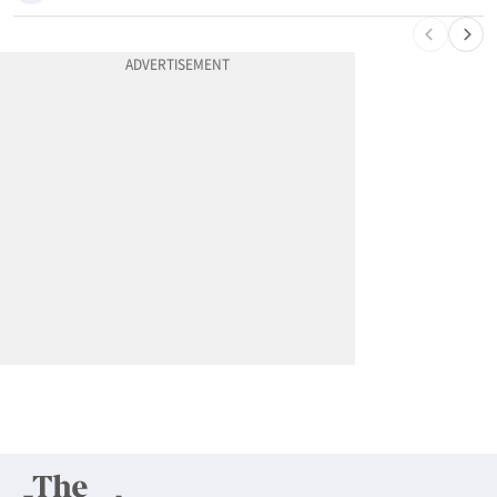
10
한인 노린 860만불 보이스피싱 덜미…영사관·한국 검찰 사칭