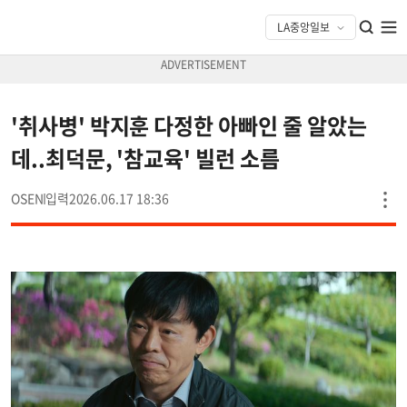
'취사병' 박지훈 다정한 아빠인 줄 알았는
데..최덕문, '참교육' 빌런 소름
OSEN
2026.06.17 18:36