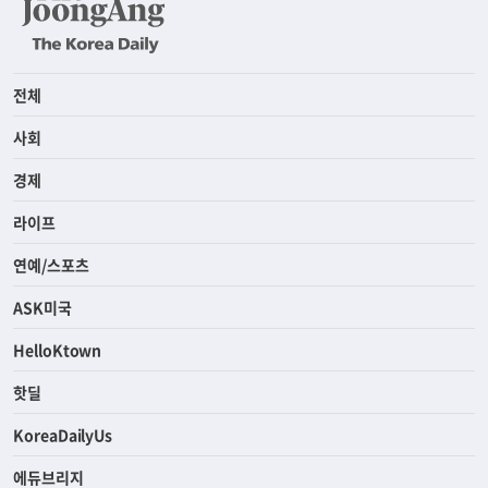
전체
사회
경제
라이프
연예/스포츠
ASK미국
HelloKtown
핫딜
KoreaDailyUs