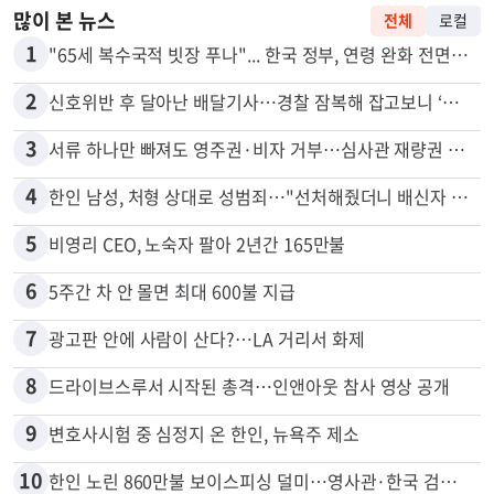
많이 본 뉴스
전체
로컬
1
"65세 복수국적 빗장 푸나"... 한국 정부, 연령 완화 전면 추진
2
신호위반 후 달아난 배달기사…경찰 잠복해 잡고보니 ‘반전’
3
서류 하나만 빠져도 영주권·비자 거부…심사관 재량권 대폭 확대
4
한인 남성, 처형 상대로 성범죄…"선처해줬더니 배신자 취급"
5
비영리 CEO, 노숙자 팔아 2년간 165만불
6
5주간 차 안 몰면 최대 600불 지급
7
광고판 안에 사람이 산다?…LA 거리서 화제
8
드라이브스루서 시작된 총격…인앤아웃 참사 영상 공개
9
변호사시험 중 심정지 온 한인, 뉴욕주 제소