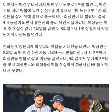
이어지는 박건우 타석에서 박민우가 도루로 2루를 밟았고, 박건
우의 내야 땅볼에 유격수 심우준이 홈으로 뛰어드는 3루주자 최
정원을 잡기 위해 홈으로 송구했으나 최정원이 더 빨랐다. 결국
4-4 동점이 되면서 류현진의 승리 요건도 날아갔다. 이상규는 이
후 추가 실점 없이 7회말을 끝낸 뒤 8회말 2사 1루 상황에서 박상
원에게 마운드를 넘겼다.
한화는 박상원에게 마무리의 역할을 기대했을 터였다. 박상원은
8회말 폭투 후 김주원 자동 고의4구로 만들어진 2사 1·2루에서
최정원을 땅볼로 잡고 이닝을 끝냈으나, 9회말 박민우에게 2루타
를 맞고 희생번트와 희생플라이를 착실하게 성공시킨 NC를 막아
내지 못했다.