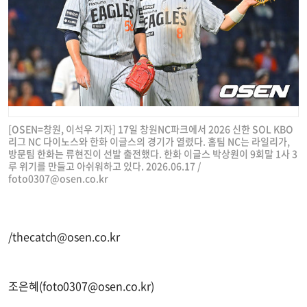
[OSEN=창원, 이석우 기자] 17일 창원NC파크에서 2026 신한 SOL KBO
리그 NC 다이노스와 한화 이글스의 경기가 열렸다. 홈팀 NC는 라일리가,
방문팀 한화는 류현진이 선발 출전했다. 한화 이글스 박상원이 9회말 1사 3
루 위기를 만들고 아쉬워하고 있다. 2026.06.17 /
foto0307@osen.co.kr
/
thecatch@osen.co.kr
조은혜(
foto0307@osen.co.kr
)