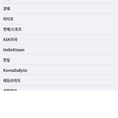
전체
사회
경제
라이프
연예/스포츠
ASK미국
HelloKtown
핫딜
KoreaDailyUs
에듀브리지
생활영어
업소록