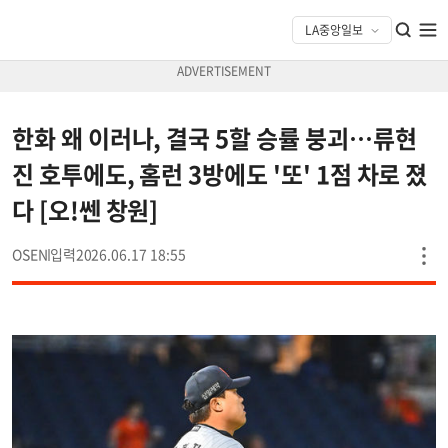
한화 왜 이러나, 결국 5할 승률 붕괴…류현
진 호투에도, 홈런 3방에도 '또' 1점 차로 졌
다 [오!쎈 창원]
OSEN
2026.06.17 18:55