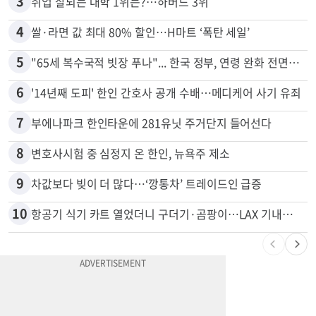
2
김원석 투자 사기 논란 고발 영상 파장
3
취업 잘되는 대학 1위는?…하버드 3위
4
쌀·라면 값 최대 80% 할인…H마트 ‘폭탄 세일’
5
"65세 복수국적 빗장 푸나"... 한국 정부, 연령 완화 전면 추진
6
'14년째 도피' 한인 간호사 공개 수배…메디케어 사기 유죄
7
부에나파크 한인타운에 281유닛 주거단지 들어선다
8
변호사시험 중 심정지 온 한인, 뉴욕주 제소
9
차값보다 빚이 더 많다…‘깡통차’ 트레이드인 급증
10
항공기 식기 카트 열었더니 구더기·곰팡이…LAX 기내식 업체 논란