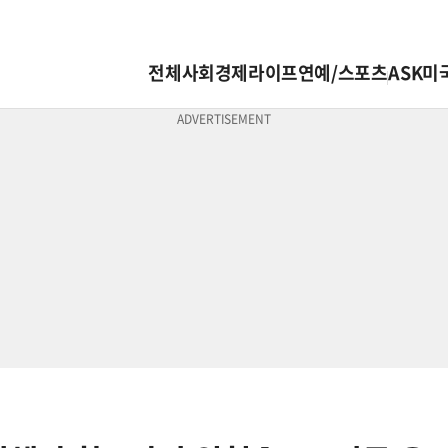
전체
사회
경제
라이프
연예/스포츠
ASK미