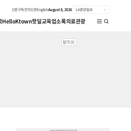
신문구독
전자신문
English
August 8, 2026
국
HelloKtown
핫딜
교육
업소록
의료관광