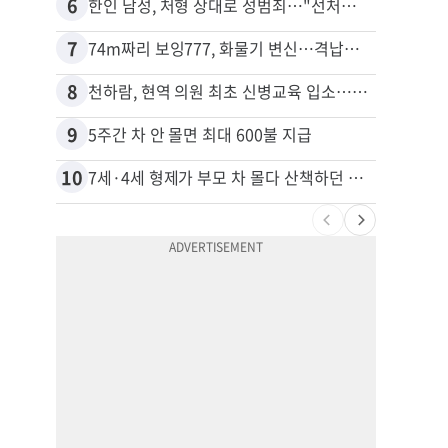
6
16
한인 남성, 처형 상대로 성범죄…"선처해줬더니 배신자 취급"
7
17
74m짜리 보잉777, 화물기 변신…격납고서 ‘보물’ 찾는 인천공항
8
18
천하람, 현역 의원 최초 신병교육 입소…논산서 2박3일 생활
김원석
9
19
5주간 차 안 몰면 최대 600불 지급
10
20
7세·4세 형제가 부모 차 몰다 산책하던 여성 들이받아
40대