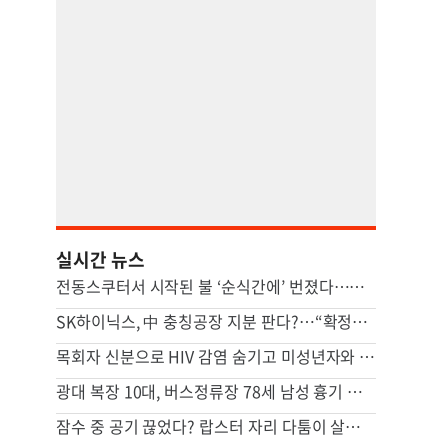
실시간 뉴스
전동스쿠터서 시작된 불 ‘순식간에’ 번졌다…차량·마을회관 덮쳐
SK하이닉스, 中 충칭공장 지분 판다?…“확정된 바는 없다”
목회자 신분으로 HIV 감염 숨기고 미성년자와 성관계
광대 복장 10대, 버스정류장 78세 남성 흉기 살해 혐의
잠수 중 공기 끊었다? 랍스터 자리 다툼이 살인미수 사건으로