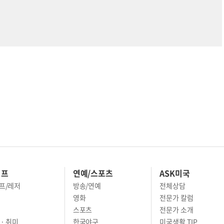
이프
연예/스포츠
ASK미국
프/레저
방송/연예
전체상담
영화
전문가 칼럼