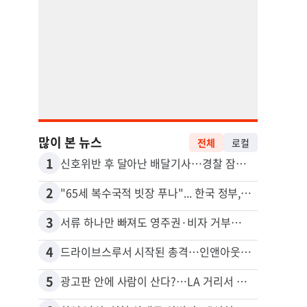
많이 본 뉴스
전체
로컬
1
11
신호위반 후 달아난 배달기사…경찰 잠복해 잡고보니 ‘반전’
2
12
"65세 복수국적 빗장 푸나"... 한국 정부, 연령 완화 전면 추진
비영리
3
13
서류 하나만 빠져도 영주권·비자 거부…심사관 재량권 대폭 확대
4
14
드라이브스루서 시작된 총격…인앤아웃 참사 영상 공개
포드 
5
15
광고판 안에 사람이 산다?…LA 거리서 화제