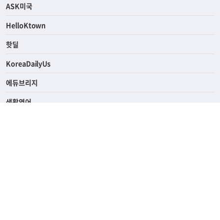
연예/스포츠
ASK미국
HelloKtown
핫딜
KoreaDailyUs
에듀브리지
생활영어
업소록
의료관광
해피빌리지
ABOUT
ADVERTISING
PRIVACY POLICY
TERMS OF SERVICE
윤리경영
고객센터
News Tips & Corrections