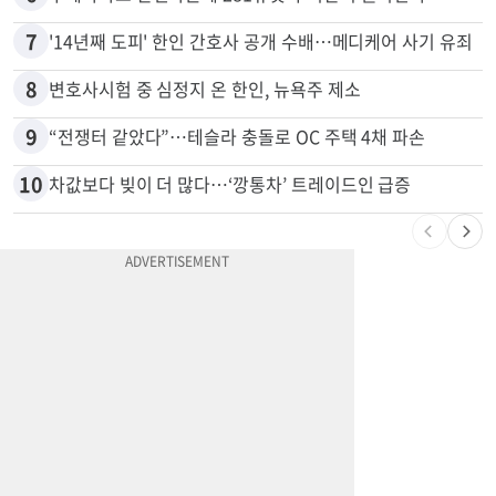
5
"65세 복수국적 빗장 푸나"... 한국 정부, 연령 완화 전면 추진
6
부에나파크 한인타운에 281유닛 주거단지 들어선다
7
'14년째 도피' 한인 간호사 공개 수배…메디케어 사기 유죄
8
변호사시험 중 심정지 온 한인, 뉴욕주 제소
9
“전쟁터 같았다”…테슬라 충돌로 OC 주택 4채 파손
10
차값보다 빚이 더 많다…‘깡통차’ 트레이드인 급증