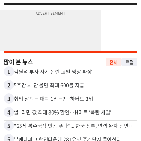
많이 본 뉴스
전체
로컬
1
김원석 투자 사기 논란 고발 영상 파장
2
5주간 차 안 몰면 최대 600불 지급
3
취업 잘되는 대학 1위는?…하버드 3위
4
쌀·라면 값 최대 80% 할인…H마트 ‘폭탄 세일’