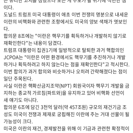
는 유리한 고지를 점했으나 모든 게 수포가 될 위기에 직면한 셈
이다.
도널드 트럼프 미국 대통령이 애초 이번 전쟁의 명분으로 내세운
이란의 비핵화와 관련한 조항에서도 미국의 양보 색채가 엿보인
다.
합의문 8조에는 "이란은 핵무기를 획득하거나 개발하지 않기로
재확인한다"는 내용이 담겼다.
트럼프 대통령이 집권1기에 일방적으로 탈퇴한 과거 핵합의인
JCPOA는 "이란은 어떤 환경에서도 핵무기를 추진하거나 개발
하거나 획득하려고 하지 않는다는 점을 재확인한다"고 적시한다.
이번 합의가 과거 합의와 비슷하거나 오히려 간략해졌다는 점이
일단 주목된다.
사실 이란은 핵확산금지조약(NPT) 회원국이자 핵무기 개발을 금
지하는 종교적 가르침(파트와)을 유지하고 있어 비핵화 선언이
새 얘기도 아니다.
합의문 6조에 담긴 3천억 달러(약 457조원) 규모의 재건기금 조
성도 미국이 전쟁과 제재로 궁핍해진 이란에 주는 거대 선물이 될
가능성이 크다.
미국은 이란의 재건, 경제발전을 위해 이 기금과 관련한 확정적이