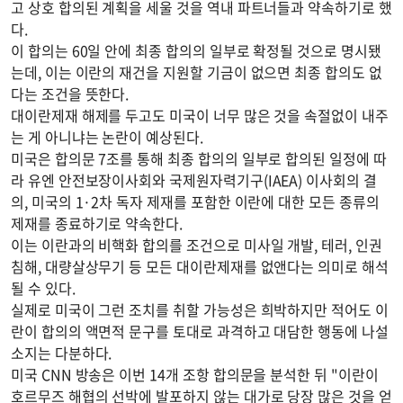
고 상호 합의된 계획을 세울 것을 역내 파트너들과 약속하기로 했
다.
이 합의는 60일 안에 최종 합의의 일부로 확정될 것으로 명시됐
는데, 이는 이란의 재건을 지원할 기금이 없으면 최종 합의도 없
다는 조건을 뜻한다.
대이란제재 해제를 두고도 미국이 너무 많은 것을 속절없이 내주
는 게 아니냐는 논란이 예상된다.
미국은 합의문 7조를 통해 최종 합의의 일부로 합의된 일정에 따
라 유엔 안전보장이사회와 국제원자력기구(IAEA) 이사회의 결
의, 미국의 1·2차 독자 제재를 포함한 이란에 대한 모든 종류의
제재를 종료하기로 약속한다.
이는 이란과의 비핵화 합의를 조건으로 미사일 개발, 테러, 인권
침해, 대량살상무기 등 모든 대이란제재를 없앤다는 의미로 해석
될 수 있다.
실제로 미국이 그런 조치를 취할 가능성은 희박하지만 적어도 이
란이 합의의 액면적 문구를 토대로 과격하고 대담한 행동에 나설
소지는 다분하다.
미국 CNN 방송은 이번 14개 조항 합의문을 분석한 뒤 "이란이
호르무즈 해협의 선박에 발포하지 않는 대가로 당장 많은 것을 얻