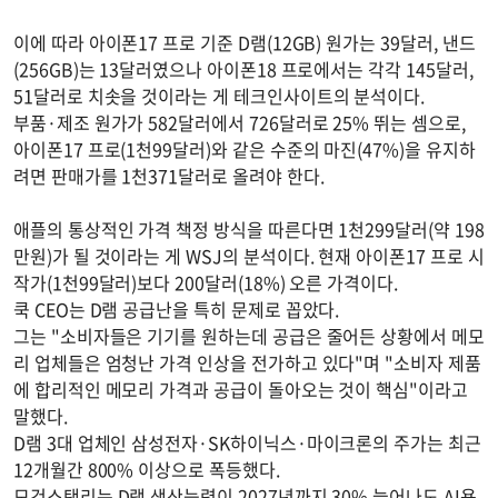
이에 따라 아이폰17 프로 기준 D램(12GB) 원가는 39달러, 낸드
(256GB)는 13달러였으나 아이폰18 프로에서는 각각 145달러,
51달러로 치솟을 것이라는 게 테크인사이트의 분석이다.
부품·제조 원가가 582달러에서 726달러로 25% 뛰는 셈으로,
아이폰17 프로(1천99달러)와 같은 수준의 마진(47%)을 유지하
려면 판매가를 1천371달러로 올려야 한다.
애플의 통상적인 가격 책정 방식을 따른다면 1천299달러(약 198
만원)가 될 것이라는 게 WSJ의 분석이다. 현재 아이폰17 프로 시
작가(1천99달러)보다 200달러(18%) 오른 가격이다.
쿡 CEO는 D램 공급난을 특히 문제로 꼽았다.
그는 "소비자들은 기기를 원하는데 공급은 줄어든 상황에서 메모
리 업체들은 엄청난 가격 인상을 전가하고 있다"며 "소비자 제품
에 합리적인 메모리 가격과 공급이 돌아오는 것이 핵심"이라고
말했다.
D램 3대 업체인 삼성전자·SK하이닉스·마이크론의 주가는 최근
12개월간 800% 이상으로 폭등했다.
모건스탠리는 D램 생산능력이 2027년까지 30% 늘어나도 AI용