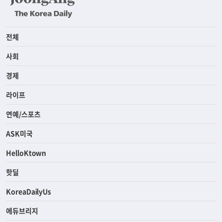
전체
사회
경제
라이프
연예/스포츠
ASK미국
HelloKtown
핫딜
KoreaDailyUs