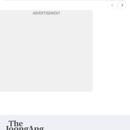
10
서류 하나만 빠져도 영주권·비자 거부…심사관 재량권 대폭 확대