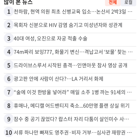
많이 본 뉴스
전체
로컬
1
천하람, 현역 의원 최초 신병교육 입소…논산서 2박3일 생활
2
목회자 신분으로 HIV 감염 숨기고 미성년자와 성관계
3
40대 여성, 오진으로 자궁 적출 수술
4
74m짜리 보잉777, 화물기 변신…격납고서 ‘보물’ 찾는 인천공항
5
드라이브스루서 시작된 총격…인앤아웃 참사 영상 공개
6
광고판 안에 사람이 산다?…LA 거리서 화제
7
“술에 이것 한방울 넣어라” 매일 소주 1병 까는 91세의 철칙
8
휴매나, 메디캘 어드밴티지 축소...60만명 플랜 상실 위기
9
잠수 중 공기 끊었다? 랍스터 자리 다툼이 살인미수 사건으로