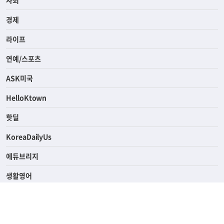
전체
사회
경제
라이프
연예/스포츠
ASK미국
HelloKtown
핫딜
KoreaDailyUs
에듀브리지
생활영어
업소록