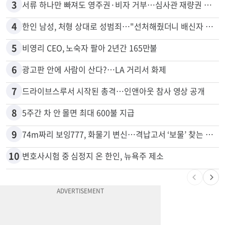
2
"65세 복수국적 빗장 푸나"... 한국 정부, 연령 완화 전면 추진
3
서류 하나만 빠져도 영주권·비자 거부…심사관 재량권 대폭 확대
4
한인 남성, 처형 상대로 성범죄…"선처해줬더니 배신자 취급"
5
비영리 CEO, 노숙자 팔아 2년간 165만불
6
광고판 안에 사람이 산다?…LA 거리서 화제
7
드라이브스루서 시작된 총격…인앤아웃 참사 영상 공개
8
5주간 차 안 몰면 최대 600불 지급
9
74m짜리 보잉777, 화물기 변신…격납고서 ‘보물’ 찾는 인천공항
10
변호사시험 중 심정지 온 한인, 뉴욕주 제소