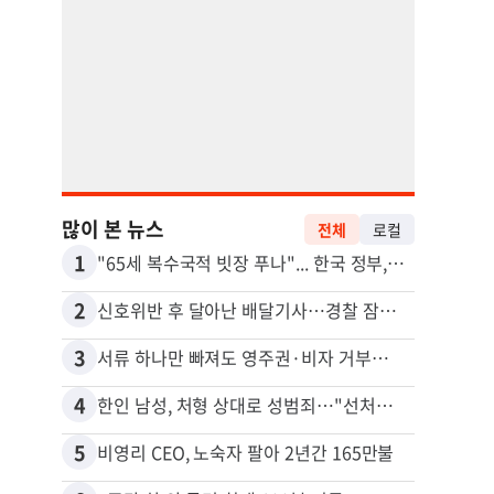
많이 본 뉴스
전체
로컬
1
11
"65세 복수국적 빗장 푸나"... 한국 정부, 연령 완화 전면 추진
김원석
2
12
신호위반 후 달아난 배달기사…경찰 잠복해 잡고보니 ‘반전’
3
13
서류 하나만 빠져도 영주권·비자 거부…심사관 재량권 대폭 확대
4
14
한인 남성, 처형 상대로 성범죄…"선처해줬더니 배신자 취급"
5
15
비영리 CEO, 노숙자 팔아 2년간 165만불