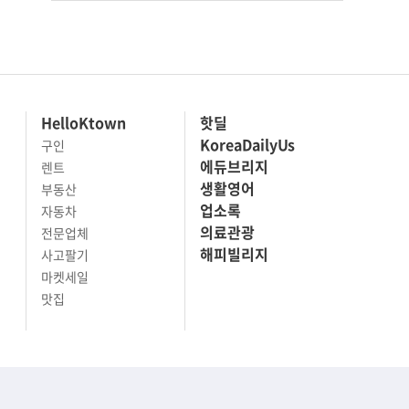
HelloKtown
핫딜
KoreaDailyUs
구인
에듀브리지
렌트
생활영어
부동산
업소록
자동차
의료관광
전문업체
해피빌리지
사고팔기
마켓세일
맛집