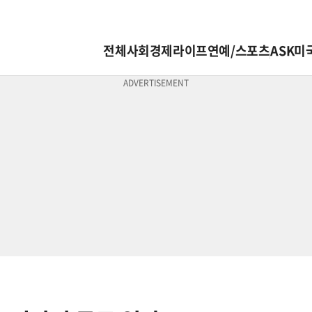
전체
사회
경제
라이프
연예/스포츠
ASK미