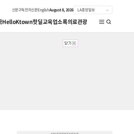
신문구독
전자신문
English
August 8, 2026
국
HelloKtown
핫딜
교육
업소록
의료관광