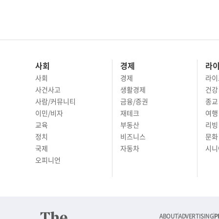
사회
경제
라
사회
경제
라이
사건사고
생활경제
건강
사람/커뮤니티
금융/증권
종교
이민/비자
재테크
여행 
교육
부동산
리빙
정치
비즈니스
문화 
국제
자동차
시니
오피니언
ABOUT
ADVERTISING
P