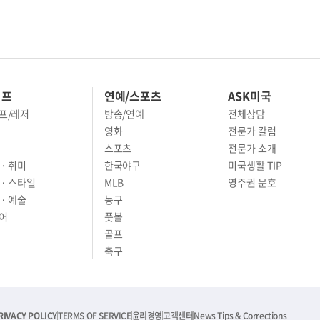
이프
연예/스포츠
ASK미국
프/레저
방송/연예
전체상담
영화
전문가 칼럼
스포츠
전문가 소개
· 취미
한국야구
미국생활 TIP
 · 스타일
MLB
영주권 문호
· 예술
농구
어
풋볼
골프
축구
RIVACY POLICY
TERMS OF SERVICE
윤리경영
고객센터
News Tips & Corrections