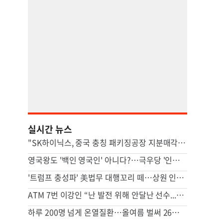
실시간 뉴스
"SK하이닉스, 중국 충칭 패키징공장 지분매각 등 검토"
영국왕도 '백인 영국인' 아니다?…극우당 '인종분류' 논란
'트럼프 충성파' 美법무 대행꼬리 떼…상원 인준 가까스로 가결
ATM 7번 이강인 “난 발전 위해 안달난 선수...120% 보여줄 것”
하루 200명 넘게 온열질환…올여름 벌써 26명 숨졌다