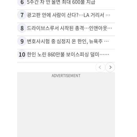
6
16
5주간 차 안 몰면 최대 600불 지급
7
17
광고판 안에 사람이 산다?…LA 거리서 화제
8
18
드라이브스루서 시작된 총격…인앤아웃 참사 영상 공개
9
19
변호사시험 중 심정지 온 한인, 뉴욕주 제소
10
20
한인 노린 860만불 보이스피싱 덜미…영사관·한국 검찰 사칭