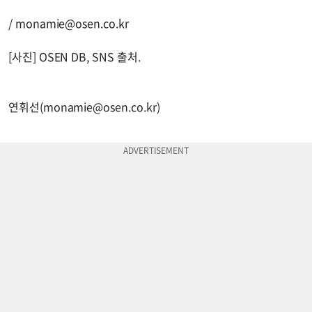
/
monamie@osen.co.kr
[사진] OSEN DB, SNS 출처.
연휘선(
monamie@osen.co.kr
)