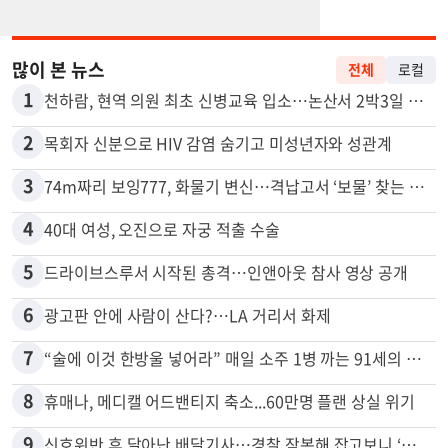
많이 본 뉴스
전체
로컬
1
천하람, 현역 의원 최초 신병교육 입소…논산서 2박3일 생활
2
목회자 신분으로 HIV 감염 숨기고 미성년자와 성관계
3
74m짜리 보잉777, 화물기 변신…격납고서 ‘보물’ 찾는 인천공항
4
40대 여성, 오진으로 자궁 적출 수술
5
드라이브스루서 시작된 총격…인앤아웃 참사 영상 공개
6
광고판 안에 사람이 산다?…LA 거리서 화제
7
“술에 이것 한방울 넣어라” 매일 소주 1병 까는 91세의 철칙
8
휴매나, 메디캘 어드밴티지 축소...60만명 플랜 상실 위기
9
신호위반 후 달아난 배달기사…경찰 잠복해 잡고보니 ‘반전’