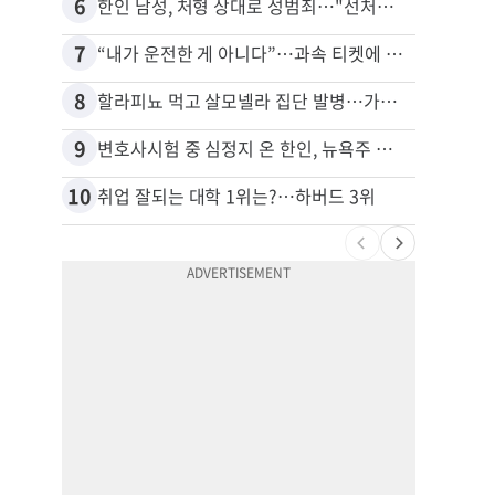
6
16
한인 남성, 처형 상대로 성범죄…"선처해줬더니 배신자 취급"
7
17
“내가 운전한 게 아니다”…과속 티켓에 오토파일럿 탓한 운전자
8
18
할라피뇨 먹고 살모넬라 집단 발병…가주 등 27개 주 확산
9
19
변호사시험 중 심정지 온 한인, 뉴욕주 제소
10
20
취업 잘되는 대학 1위는?…하버드 3위