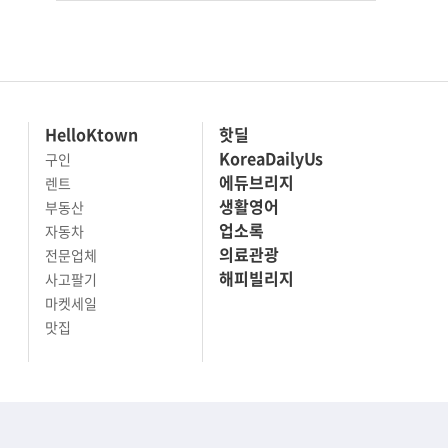
HelloKtown
핫딜
KoreaDailyUs
구인
에듀브리지
렌트
생활영어
부동산
업소록
자동차
의료관광
전문업체
해피빌리지
사고팔기
마켓세일
맛집