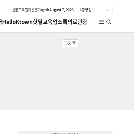
신문구독
전자신문
English
August 7, 2026
국
HelloKtown
핫딜
교육
업소록
의료관광