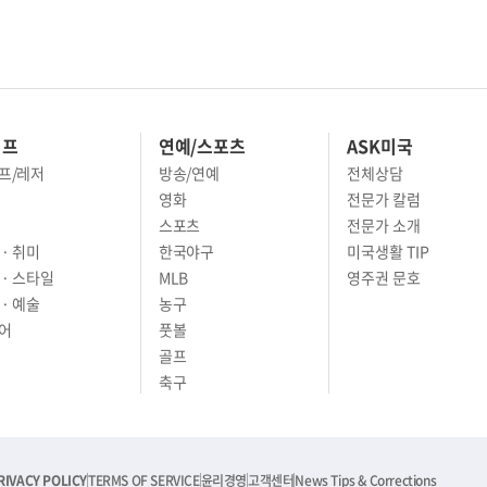
이프
연예/스포츠
ASK미국
프/레저
방송/연예
전체상담
영화
전문가 칼럼
스포츠
전문가 소개
· 취미
한국야구
미국생활 TIP
 · 스타일
MLB
영주권 문호
· 예술
농구
어
풋볼
골프
축구
RIVACY POLICY
TERMS OF SERVICE
윤리경영
고객센터
News Tips & Corrections