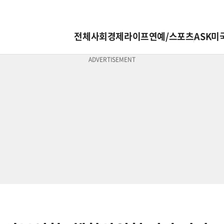
전체
사회
경제
라이프
연예/스포츠
ASK미