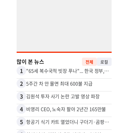
많이 본 뉴스
전체
로컬
1
11
"65세 복수국적 빗장 푸나"... 한국 정부, 연령 완화 전면 추진
2
12
5주간 차 안 몰면 최대 600불 지급
3
13
김원석 투자 사기 논란 고발 영상 파장
4
14
비영리 CEO, 노숙자 팔아 2년간 165만불
5
15
항공기 식기 카트 열었더니 구더기·곰팡이…LAX 기내식 업체 논란