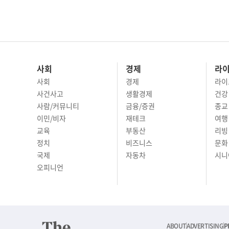
사회
경제
라
사회
경제
라이
사건사고
생활경제
건강
사람/커뮤니티
금융/증권
종교
이민/비자
재테크
여행 
교육
부동산
리빙
정치
비즈니스
문화 
국제
자동차
시니
오피니언
ABOUT
ADVERTISING
P