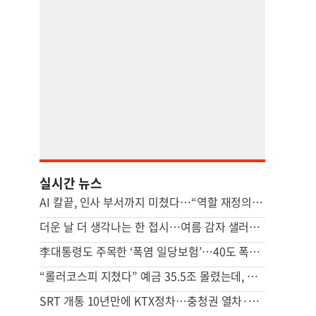
실시간 뉴스
AI 칼끝, 인사 부서까지 미쳤다…“역할 재정의 못하면 멸종”
더운 날 더 생각나는 한 접시…여름 감자 샐러드 [쿠킹]
李대통령도 주목한 ‘폭염 일당보험’…40도 폭염에 기후보험 뜬다
“롤러코스피 지쳤다” 예금 35.5조 몰렸는데, 금리 떨어진 이유
SRT 개통 10년만에 KTX정차…충청권 열차·버스 노선 대대적 확충