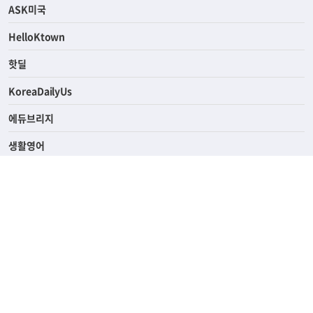
ASK미국
HelloKtown
핫딜
KoreaDailyUs
에듀브리지
생활영어
업소록
의료관광
해피빌리지
ABOUT
ADVERTISING
PRIVACY POLICY
TERMS OF SERVICE
윤리경영
고객센터
News Tips & Corrections
690 Wilshire Place Los Angeles, CA 90005
TEL. (213) 368-2500 FAX. (213) 389-6196