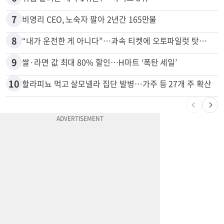
7
비영리 CEO, 노숙자 팔아 2년간 165만불
8
“내가 운전한 게 아니다”…과속 티켓에 오토파일럿 탓한 운전자
9
쌀·라면 값 최대 80% 할인…H마트 ‘폭탄 세일’
10
할라피뇨 먹고 살모넬라 집단 발병…가주 등 27개 주 확산