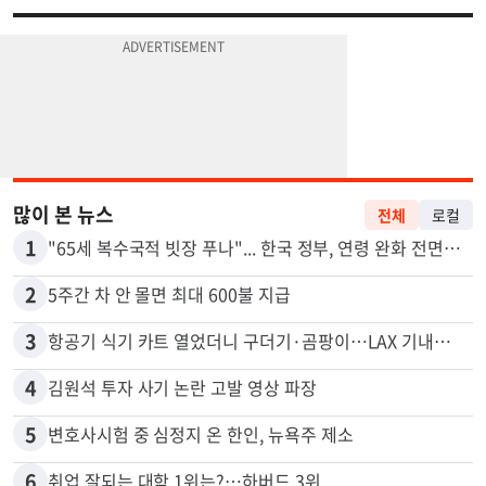
많이 본 뉴스
전체
로컬
1
"65세 복수국적 빗장 푸나"... 한국 정부, 연령 완화 전면 추진
2
5주간 차 안 몰면 최대 600불 지급
3
항공기 식기 카트 열었더니 구더기·곰팡이…LAX 기내식 업체 논란
4
김원석 투자 사기 논란 고발 영상 파장
5
변호사시험 중 심정지 온 한인, 뉴욕주 제소
6
취업 잘되는 대학 1위는?…하버드 3위