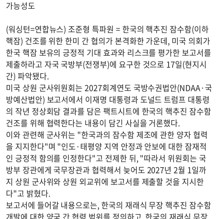
가능성도
(워싱턴=연합뉴스) 조준형 특파원 = 한국의 핵추진 잠수함(이하
핵잠) 건조를 위한 한미 간 협의가 본격화한 가운데, 미국 의회가
한국 핵잠 보유의 긍정적 기대 효과와 리스크를 평가한 보고서를
제출하라고 자국 국방부(전쟁부)에 요구한 것으로 17일(현지시
간) 파악됐다.
미국 상원 군사위원회는 2027회계연도 국방수권법안(NDAA·국
방예산법안) 보고서에서 이재명 대통령과 도널드 트럼프 대통령
의 작년 정상회담 결과를 담은 팩트시트에 한국의 핵추진 잠수함
건조를 위해 협력한다는 내용이 담긴 사실을 거론했다.
이와 관련해 군사위는 "한국과의 잠수함 제조에 관한 양자 협력
을 지지한다"며 "인도·태평양 지역 안정과 안보에 대한 잠재적
인 긍정적 함의를 인정한다"고 전제한 뒤, "따라서 위원회는 국
방부 장관에게 국무장관과 협력해서 늦어도 2027년 2월 1일까
지 상원 군사위와 상원 외교위에 보고서를 제출할 것을 지시한
다"고 밝혔다.
보고서에 들어갈 내용으로는, 한국의 재래식 무장 핵추진 잠수함
개발에 대한 양국 간 협력 범위를 정의하고, 한국의 재래식 무장