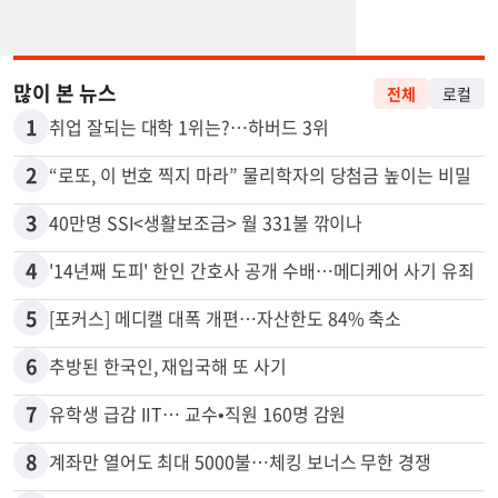
많이 본 뉴스
전체
로컬
1
취업 잘되는 대학 1위는?…하버드 3위
2
“로또, 이 번호 찍지 마라” 물리학자의 당첨금 높이는 비밀
3
40만명 SSI<생활보조금> 월 331불 깎이나
4
'14년째 도피' 한인 간호사 공개 수배…메디케어 사기 유죄
5
[포커스] 메디캘 대폭 개편…자산한도 84% 축소
6
추방된 한국인, 재입국해 또 사기
7
유학생 급감 IIT… 교수•직원 160명 감원