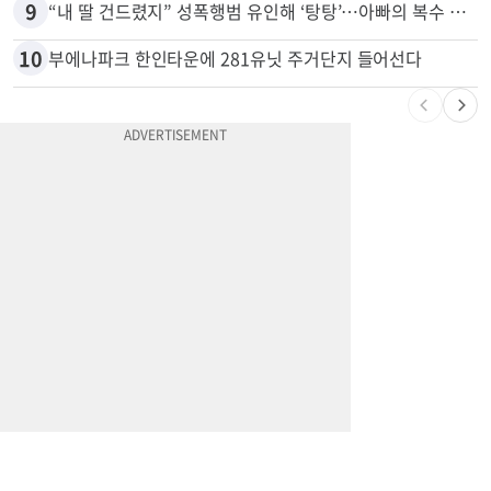
8
계좌만 열어도 최대 5000불…체킹 보너스 무한 경쟁
9
“내 딸 건드렸지” 성폭행범 유인해 ‘탕탕’…아빠의 복수 결말
10
부에나파크 한인타운에 281유닛 주거단지 들어선다