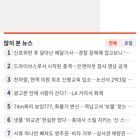
많이 본 뉴스
전체
로컬
1
신호위반 후 달아난 배달기사…경찰 잠복해 잡고보니 ‘반전’
2
드라이브스루서 시작된 총격…인앤아웃 참사 영상 공개
3
천하람, 현역 의원 최초 신병교육 입소…논산서 2박3일 생활
4
광고판 안에 사람이 산다?…LA 거리서 화제
5
74m짜리 보잉777, 화물기 변신…격납고서 ‘보물’ 찾는 인천공항
6
넷플 ‘외교관’ 현실판 떴다…美대사 스틸 지키는 ‘신 스틸러’
7
서류 하나만 빠져도 영주권·비자 거부…심사관 재량권 대폭 확대