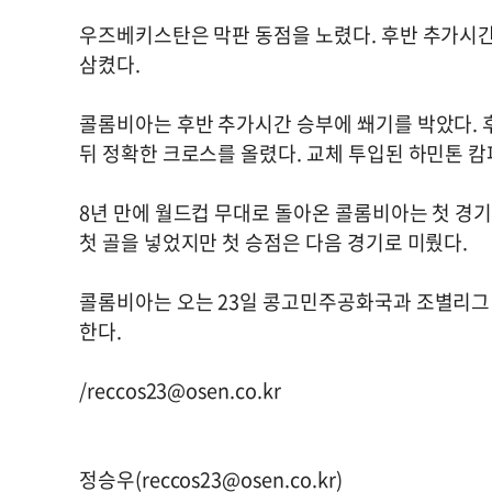
우즈베키스탄은 막판 동점을 노렸다. 후반 추가시
삼켰다.
콜롬비아는 후반 추가시간 승부에 쐐기를 박았다. 
뒤 정확한 크로스를 올렸다. 교체 투입된 하민톤 캄
8년 만에 월드컵 무대로 돌아온 콜롬비아는 첫 경
첫 골을 넣었지만 첫 승점은 다음 경기로 미뤘다.
콜롬비아는 오는 23일 콩고민주공화국과 조별리그 
한다.
/
reccos23@osen.co.kr
정승우(
reccos23@osen.co.kr
)