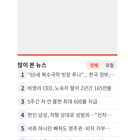
많이 본 뉴스
전체
로컬
1
11
"65세 복수국적 빗장 푸나"... 한국 정부, 연령 완화 전면 추진
2
12
비영리 CEO, 노숙자 팔아 2년간 165만불
3
13
5주간 차 안 몰면 최대 600불 지급
4
14
한인 남성, 처형 상대로 성범죄…"선처해줬더니 배신자 취급"
5
15
서류 하나만 빠져도 영주권·비자 거부…심사관 재량권 대폭 확대