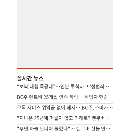
실시간 뉴스
“보복 대행 특공대”…인분 투척하고 ‘성범죄자’ 전단지 뿌린 20대 결국
BC주 렌트비 25개월 연속 하락… 세입자 한숨 돌리나
구독 서비스 위약금 없이 해지… BC주, 소비자 보호 조치 가동
"지나온 25년에 머물지 않고 미래로" 밴쿠버 중앙일보 창간 25주년
"뿌연 하늘 드디어 뚫렸다"… 밴쿠버 산불 연기 걷히며 대기질 회복