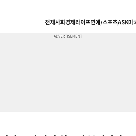
전체
사회
경제
라이프
연예/스포츠
ASK미