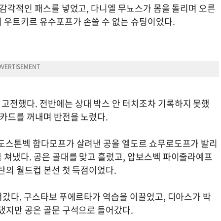
 감각적인 패스를 넣었고, 다니엘 무뇨스가 몸을 돌리며 오른
 우트키르 유수포프가 손쓸 수 없는 슈팅이었다.
고전했다. 전반에는 상대 박스 안 터치조차 기록하지 못했
 카드를 꺼내며 반전을 노렸다.
 도스톤벡 함다모프가 살려낸 공을 엘도르 쇼무로도프가 발리
 쳐냈다. 공은 골대를 맞고 흘렀고, 압보스벡 파이줄라예프
탄의 월드컵 본선 첫 득점이었다.
서갔다. 구스타보 푸에르타가 역습을 이끌었고, 디아스가 박
 댔지만 공은 골문 구석으로 들어갔다.