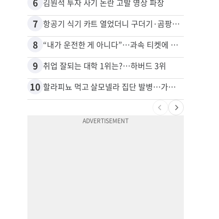
6
16
김원석 투자 사기 논란 고발 영상 파장
7
17
항공기 식기 카트 열었더니 구더기·곰팡이…LAX 기내식 업체 논란
8
18
“내가 운전한 게 아니다”…과속 티켓에 오토파일럿 탓한 운전자
9
19
취업 잘되는 대학 1위는?…하버드 3위
10
20
할라피뇨 먹고 살모넬라 집단 발병…가주 등 27개 주 확산