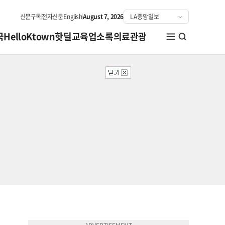
신문구독
전자신문
English
August 7, 2026
국
HelloKtown
핫딜
교육
업소록
의료관광