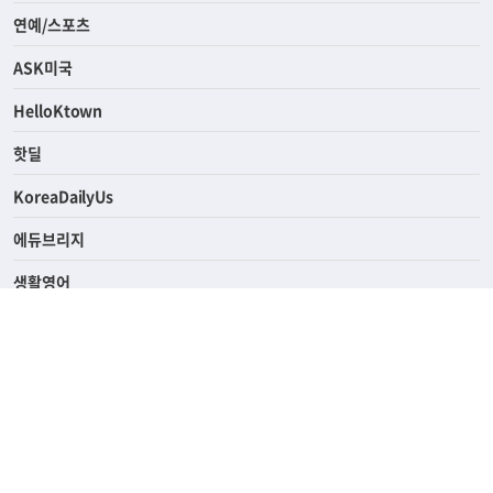
라이프
연예/스포츠
ASK미국
HelloKtown
핫딜
KoreaDailyUs
에듀브리지
생활영어
업소록
의료관광
해피빌리지