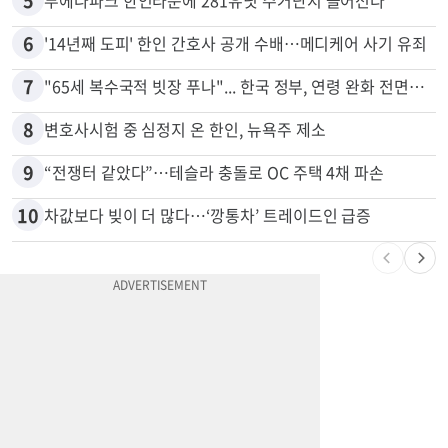
4
쌀·라면 값 최대 80% 할인…H마트 ‘폭탄 세일’
5
부에나파크 한인타운에 281유닛 주거단지 들어선다
6
'14년째 도피' 한인 간호사 공개 수배…메디케어 사기 유죄
7
"65세 복수국적 빗장 푸나"... 한국 정부, 연령 완화 전면 추진
8
변호사시험 중 심정지 온 한인, 뉴욕주 제소
9
“전쟁터 같았다”…테슬라 충돌로 OC 주택 4채 파손
10
차값보다 빚이 더 많다…‘깡통차’ 트레이드인 급증