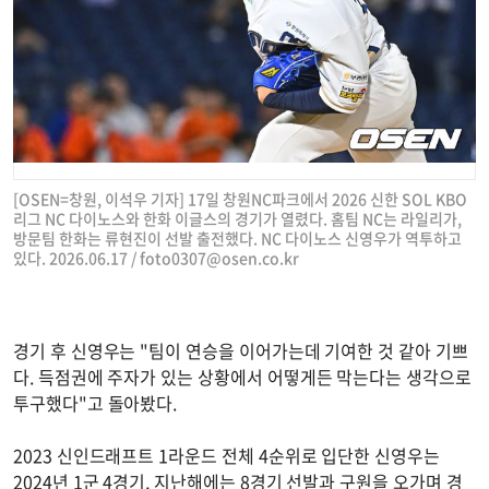
[OSEN=창원, 이석우 기자] 17일 창원NC파크에서 2026 신한 SOL KBO
리그 NC 다이노스와 한화 이글스의 경기가 열렸다. 홈팀 NC는 라일리가,
방문팀 한화는 류현진이 선발 출전했다. NC 다이노스 신영우가 역투하고
있다. 2026.06.17 /
foto0307@osen.co.kr
경기 후 신영우는 "팀이 연승을 이어가는데 기여한 것 같아 기쁘
다. 득점권에 주자가 있는 상황에서 어떻게든 막는다는 생각으로
투구했다"고 돌아봤다.
2023 신인드래프트 1라운드 전체 4순위로 입단한 신영우는
2024년 1군 4경기, 지난해에는 8경기 선발과 구원을 오가며 경