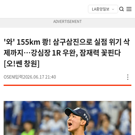
'와' 155km 쾅! 삼구삼진으로 실점 위기 삭
제까지…강심장 1R 우완, 잠재력 꽃핀다
[오!쎈 창원]
OSEN
2026.06.17 21:40