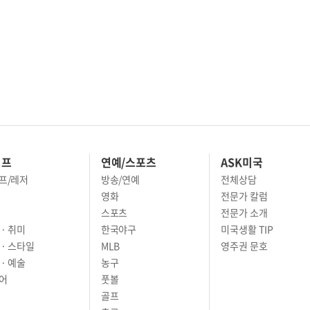
이프
연예/스포츠
ASK미국
프/레저
방송/연예
전체상담
영화
전문가 칼럼
스포츠
전문가 소개
· 취미
한국야구
미국생활 TIP
 · 스타일
MLB
영주권 문호
· 예술
농구