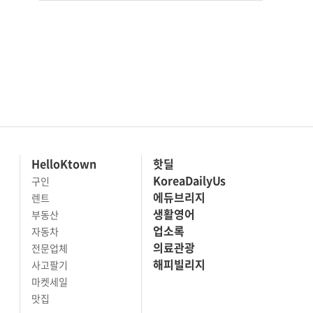
HelloKtown
핫딜
KoreaDailyUs
구인
에듀브리지
렌트
생활영어
부동산
업소록
자동차
의료관광
전문업체
해피빌리지
사고팔기