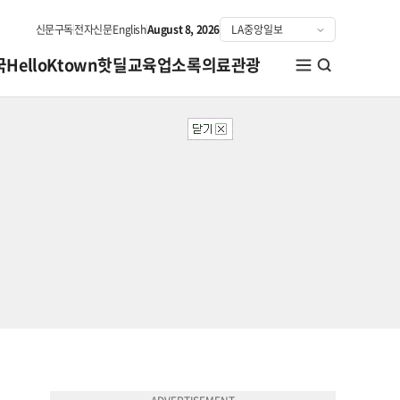
신문구독
전자신문
English
August 8, 2026
국
HelloKtown
핫딜
교육
업소록
의료관광