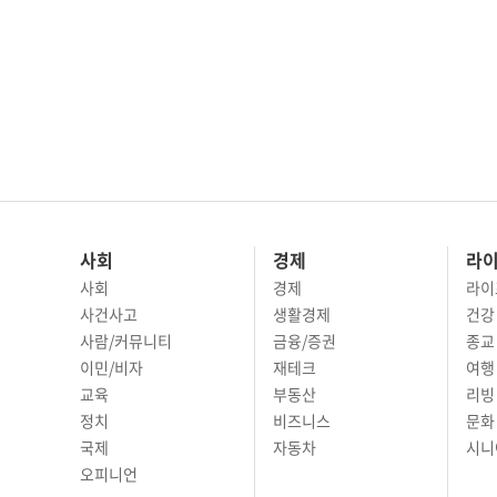
사회
경제
라
사회
경제
라이
사건사고
생활경제
건강
사람/커뮤니티
금융/증권
종교
이민/비자
재테크
여행 
교육
부동산
리빙
정치
비즈니스
문화 