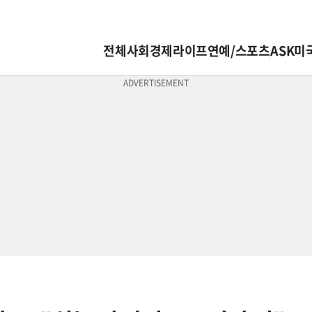
전체
사회
경제
라이프
연예/스포츠
ASK미