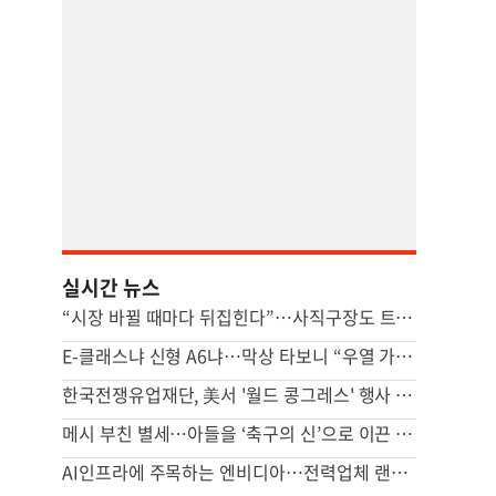
실시간 뉴스
“시장 바뀔 때마다 뒤집힌다”…사직구장도 트램도 ‘빨간불’
E-클래스냐 신형 A6냐…막상 타보니 “우열 가리기 어렵다”
한국전쟁유업재단, 美서 '월드 콩그레스' 행사 개최
메시 부친 별세…아들을 ‘축구의 신’으로 이끈 든든한 조력자
AI인프라에 주목하는 엔비디아…전력업체 랜시엄에 4조원 투자