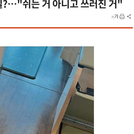
일?…"쉬는 거 아니고 쓰러진 거"