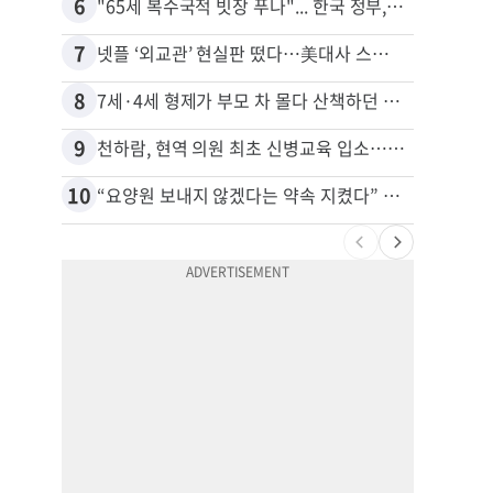
6
16
"65세 복수국적 빗장 푸나"... 한국 정부, 연령 완화 전면 추진
7
17
넷플 ‘외교관’ 현실판 떴다…美대사 스틸 지키는 ‘신 스틸러’
5주간
8
18
7세·4세 형제가 부모 차 몰다 산책하던 여성 들이받아
9
19
천하람, 현역 의원 최초 신병교육 입소…논산서 2박3일 생활
“50
10
20
“요양원 보내지 않겠다는 약속 지켰다” 91세 남성, 아내 살해 혐의