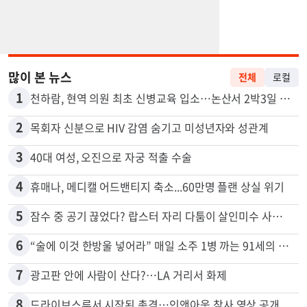
많이 본 뉴스
전체
로컬
1
천하람, 현역 의원 최초 신병교육 입소…논산서 2박3일 생활
2
목회자 신분으로 HIV 감염 숨기고 미성년자와 성관계
3
40대 여성, 오진으로 자궁 적출 수술
4
휴매나, 메디캘 어드밴티지 축소...60만명 플랜 상실 위기
5
잠수 중 공기 끊었다? 랍스터 자리 다툼이 살인미수 사건으로
6
“술에 이것 한방울 넣어라” 매일 소주 1병 까는 91세의 철칙