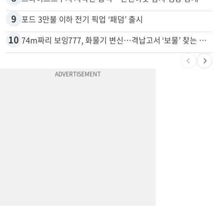
7
광고판 안에 사람이 산다?…LA 거리서 화제
8
드라이브스루서 시작된 총격…인앤아웃 참사 영상 공개
9
포드 3만불 이하 전기 픽업 ‘패덤’ 출시
10
74m짜리 보잉777, 화물기 변신…격납고서 ‘보물’ 찾는 인천공항