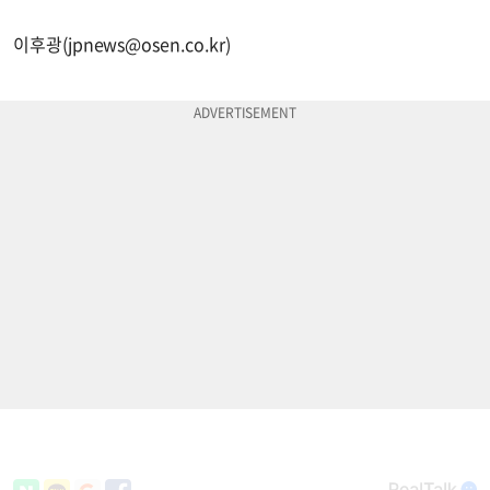
이후광(
jpnews@osen.co.kr
)