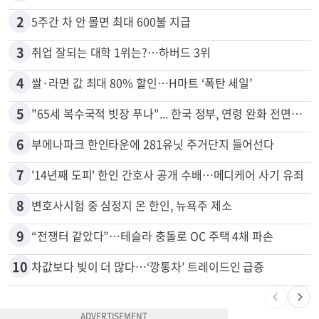
많이 본 뉴스
전체
로컬
1
김원석 투자 사기 논란 고발 영상 파장
2
5주간 차 안 몰면 최대 600불 지급
3
취업 잘되는 대학 1위는?…하버드 3위
4
쌀·라면 값 최대 80% 할인…H마트 ‘폭탄 세일’
5
"65세 복수국적 빗장 푸나"... 한국 정부, 연령 완화 전면 추진
6
부에나파크 한인타운에 281유닛 주거단지 들어선다
7
'14년째 도피' 한인 간호사 공개 수배…메디케어 사기 유죄
8
변호사시험 중 심정지 온 한인, 뉴욕주 제소
9
“전쟁터 같았다”…테슬라 충돌로 OC 주택 4채 파손
10
차값보다 빚이 더 많다…‘깡통차’ 트레이드인 급증