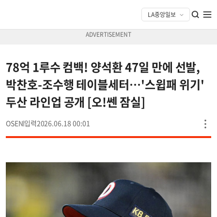
78억 1루수 컴백! 양석환 47일 만에 선발,
박찬호-조수행 테이블세터…'스윕패 위기'
두산 라인업 공개 [오!쎈 잠실]
OSEN
2026.06.18 00:01