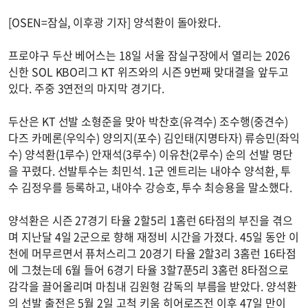
[OSEN=잠실, 이후광 기자] 양석환이 돌아왔다.
프로야구 두산 베어스는 18일 서울 잠실구장에서 열리는 2026
신한 SOL KBO리그 KT 위즈와의 시즌 9번째 맞대결을 앞두고
있다. 주중 3연전의 마지막 경기다.
두산은 KT 선발 소형준을 맞아 박찬호(유격수) 조수행(중견수)
다즈 카메론(우익수) 양의지(포수) 김인태(지명타자) 류승민(좌익
수) 양석환(1루수) 안재석(3루수) 이유찬(2루수) 순의 선발 명단
을 꾸렸다. 선발투수는 최민석. 1군 엔트리는 내야수 양석환, 투
수 김정우를 등록하고, 내야수 강승호, 투수 최승용을 말소했다.
양석환은 시즌 27경기 타율 2할5리 1홈런 6타점의 부진을 겪으
며 지난달 4일 2군으로 향해 재정비 시간을 가졌다. 45일 동안 이
천에 머무르면서 퓨처스리그 20경기 타율 2할3리 3홈런 16타점
에 그쳤는데 6월 들어 6경기 타율 3할7푼5리 3홈런 8타점으로
감각을 끌어올리며 마침내 김원형 감독의 부름을 받았다. 양석환
의 선발 출전은 5월 2일 고척 키움 히어로즈전 이후 47일 만이