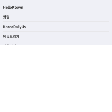
ASK미국
HelloKtown
핫딜
KoreaDailyUs
에듀브리지
생활영어
업소록
의료관광
해피빌리지
ABOUT
ADVERTISING
PRIVACY POLICY
TERMS OF SERVICE
윤리경영
고객센터
News Tips & Corrections
690 Wilshire Place Los Angeles, CA 90005