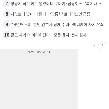
6
변호사시험 중 심정지 온 한인, 뉴욕주 제소
7
항공기 식기 카트 열었더니 구더기·곰팡이…LAX 기내식 업체 논란
8
차값보다 빚이 더 많다…‘깡통차’ 트레이드인 급증
9
'14년째 도피' 한인 간호사 공개 수배…메디케어 사기 유죄
10
콘도 사기 더 어려워진다…모든 융자 ‘전체 심사’