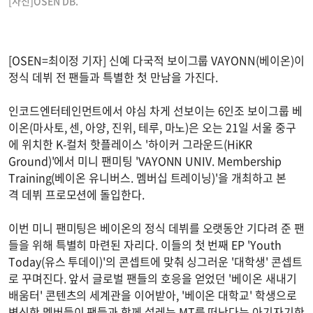
[사진]OSEN DB.
[OSEN=최이정 기자] 신예 다국적 보이그룹 VAYONN(베이온)이
정식 데뷔 전 팬들과 특별한 첫 만남을 가진다.
인코드엔터테인먼트에서 야심 차게 선보이는 6인조 보이그룹 베
이온(마사토, 센, 아양, 진위, 테루, 마노)은 오는 21일 서울 중구
에 위치한 K-컬처 핫플레이스 '하이커 그라운드(HiKR
Ground)'에서 미니 팬미팅 'VAYONN UNIV. Membership
Training(베이온 유니버스. 멤버십 트레이닝)'을 개최하고 본
격 데뷔 프로모션에 돌입한다.
이번 미니 팬미팅은 베이온의 정식 데뷔를 오랫동안 기다려 준 팬
들을 위해 특별히 마련된 자리다. 이들의 첫 번째 EP 'Youth
Today(유스 투데이)'의 콘셉트에 맞춰 싱그러운 '대학생' 콘셉트
로 꾸며진다. 앞서 글로벌 팬들의 호응을 얻었던 '베이온 새내기
배움터' 콘텐츠의 세계관을 이어받아, '베이온 대학교' 학생으로
변신한 멤버들이 팬들과 함께 설레는 MT를 떠난다는 아기자기한