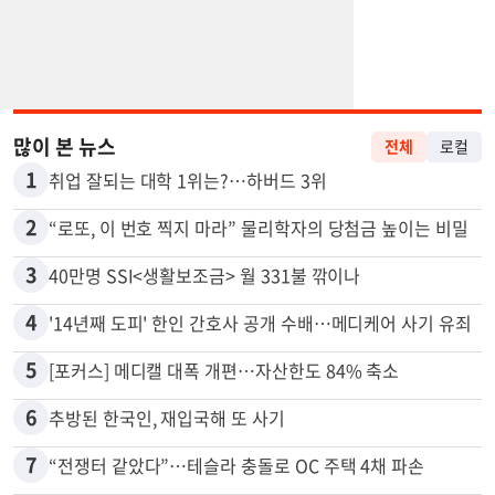
많이 본 뉴스
전체
로컬
1
취업 잘되는 대학 1위는?…하버드 3위
2
“로또, 이 번호 찍지 마라” 물리학자의 당첨금 높이는 비밀
3
40만명 SSI<생활보조금> 월 331불 깎이나
4
'14년째 도피' 한인 간호사 공개 수배…메디케어 사기 유죄
5
[포커스] 메디캘 대폭 개편…자산한도 84% 축소
6
추방된 한국인, 재입국해 또 사기
7
“전쟁터 같았다”…테슬라 충돌로 OC 주택 4채 파손