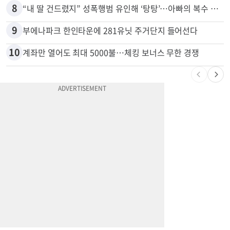
8
“내 딸 건드렸지” 성폭행범 유인해 ‘탕탕’…아빠의 복수 결말
9
부에나파크 한인타운에 281유닛 주거단지 들어선다
10
계좌만 열어도 최대 5000불…체킹 보너스 무한 경쟁