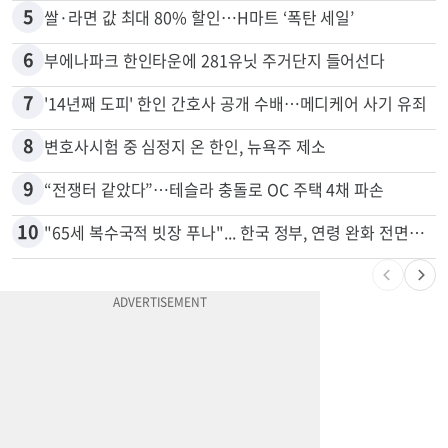
4
취업 잘되는 대학 1위는?…하버드 3위
5
쌀·라면 값 최대 80% 할인…H마트 ‘폭탄 세일’
6
부에나파크 한인타운에 281유닛 주거단지 들어선다
7
'14년째 도피' 한인 간호사 공개 수배…메디케어 사기 유죄
8
변호사시험 중 심정지 온 한인, 뉴욕주 제소
9
“전쟁터 같았다”…테슬라 충돌로 OC 주택 4채 파손
10
"65세 복수국적 빗장 푸나"... 한국 정부, 연령 완화 전면 추진