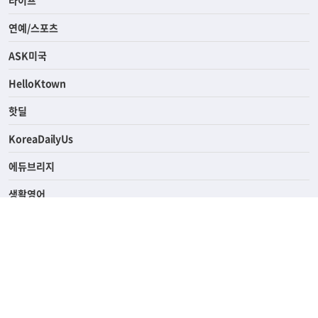
경제
라이프
연예/스포츠
ASK미국
HelloKtown
핫딜
KoreaDailyUs
에듀브리지
생활영어
업소록
의료관광
해피빌리지