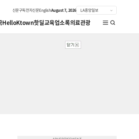
신문구독
전자신문
English
August 7, 2026
국
HelloKtown
핫딜
교육
업소록
의료관광