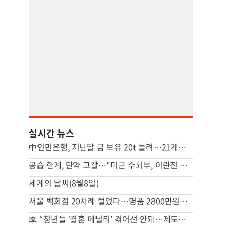
실시간 뉴스
中인민은행, 지난달 금 보유 20t 늘려…21개월 연속 증가세
공습 한계, 탄약 고갈…"미군 수뇌부, 이란전 출구전략 모색중"
세계의 날씨(8월8일)
서울 백화점 20차례 털었다…명품 2800만원어치 훔친 중국인
李 “청년들 ‘결혼 페널티’ 겪어선 안돼…제도상 불이익 면밀 조사”