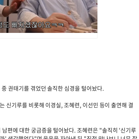
활 중 권태기를 겪었던 솔직한 심경을 털어놨다.
에는 신기루를 비롯해 이경실, 조혜련, 이선민 등이 출연해 결
 남편에 대한 궁금증을 털어놨다. 조혜련은 "솔직히 '신기루
닐까' 생각했었다"며 웃음을 자아낸 뒤 "직접 만나보니 너무 잘