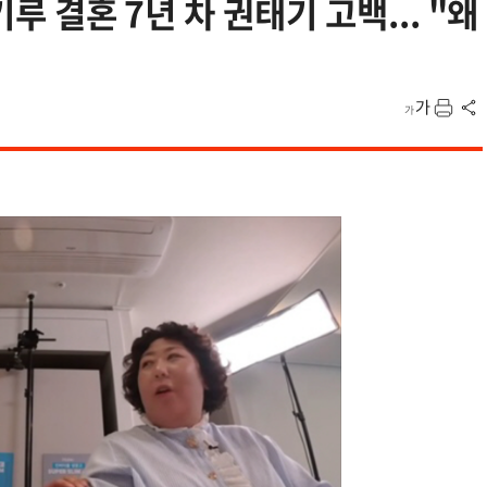
기루 결혼 7년 차 권태기 고백... "왜