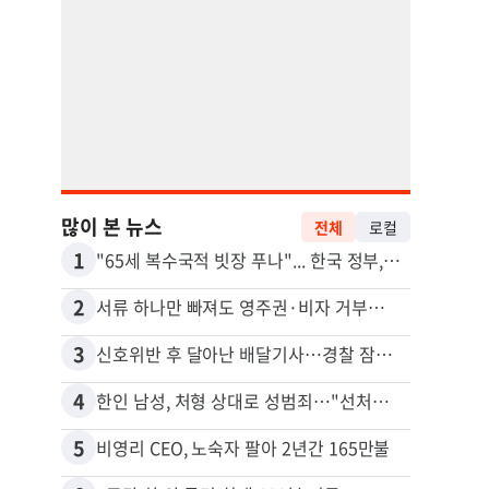
많이 본 뉴스
전체
로컬
1
11
"65세 복수국적 빗장 푸나"... 한국 정부, 연령 완화 전면 추진
2
12
서류 하나만 빠져도 영주권·비자 거부…심사관 재량권 대폭 확대
취업 
3
13
신호위반 후 달아난 배달기사…경찰 잠복해 잡고보니 ‘반전’
4
14
한인 남성, 처형 상대로 성범죄…"선처해줬더니 배신자 취급"
5
15
비영리 CEO, 노숙자 팔아 2년간 165만불