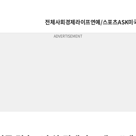
전체
사회
경제
라이프
연예/스포츠
ASK미