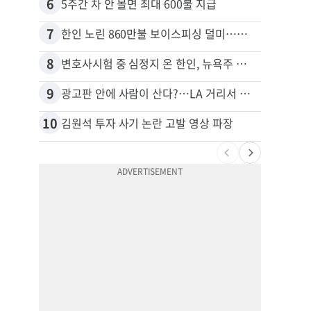
6
16
5주간 차 안 몰면 최대 600불 지급
7
17
한인 노린 860만불 보이스피싱 덜미…영사관·한국 검찰 사칭
8
18
변호사시험 중 심정지 온 한인, 뉴욕주 제소
9
19
광고판 안에 사람이 산다?…LA 거리서 화제
10
20
김원석 투자 사기 논란 고발 영상 파장