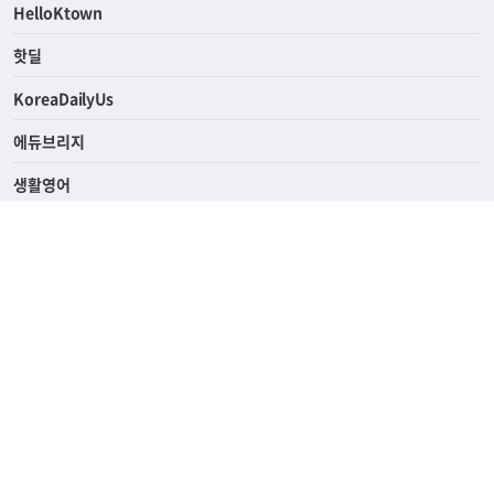
HelloKtown
핫딜
KoreaDailyUs
에듀브리지
생활영어
업소록
의료관광
해피빌리지
ABOUT
ADVERTISING
PRIVACY POLICY
TERMS OF SERVICE
윤리경영
고객센터
News Tips & Corrections
690 Wilshire Place Los Angeles, CA 90005
TEL. (213) 368-2500 FAX. (213) 389-6196
© Joongangilbo USA. All Rights Reserved.