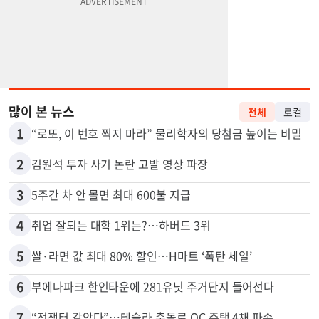
많이 본 뉴스
전체
로컬
1
“로또, 이 번호 찍지 마라” 물리학자의 당첨금 높이는 비밀
2
김원석 투자 사기 논란 고발 영상 파장
3
5주간 차 안 몰면 최대 600불 지급
4
취업 잘되는 대학 1위는?…하버드 3위
5
쌀·라면 값 최대 80% 할인…H마트 ‘폭탄 세일’
6
부에나파크 한인타운에 281유닛 주거단지 들어선다
7
“전쟁터 같았다”…테슬라 충돌로 OC 주택 4채 파손