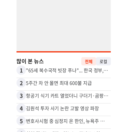
많이 본 뉴스
전체
로컬
1
11
"65세 복수국적 빗장 푸나"... 한국 정부, 연령 완화 전면 추진
2
12
5주간 차 안 몰면 최대 600불 지급
3
13
항공기 식기 카트 열었더니 구더기·곰팡이…LAX 기내식 업체 논란
4
14
김원석 투자 사기 논란 고발 영상 파장
5
15
변호사시험 중 심정지 온 한인, 뉴욕주 제소