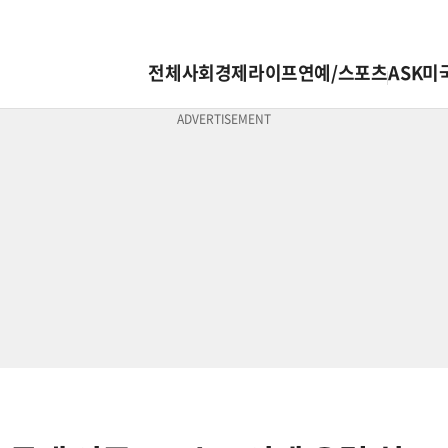
전체
사회
경제
라이프
연예/스포츠
ASK미