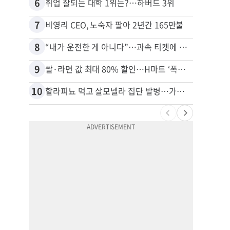
6
16
취업 잘되는 대학 1위는?…하버드 3위
7
17
비영리 CEO, 노숙자 팔아 2년간 165만불
8
18
“내가 운전한 게 아니다”…과속 티켓에 오토파일럿 탓한 운전자
9
19
쌀·라면 값 최대 80% 할인…H마트 ‘폭탄 세일’
10
20
할라피뇨 먹고 살모넬라 집단 발병…가주 등 27개 주 확산