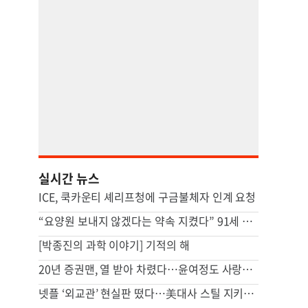
실시간 뉴스
ICE, 쿡카운티 셰리프청에 구금불체자 인계 요청
“요양원 보내지 않겠다는 약속 지켰다” 91세 남성, 아내 살해 혐의
[박종진의 과학 이야기] 기적의 해
20년 증권맨, 열 받아 차렸다…윤여정도 사랑한 ‘함박스텍집’
넷플 ‘외교관’ 현실판 떴다…美대사 스틸 지키는 ‘80세 신 스틸러’