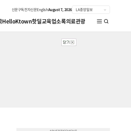
신문구독
전자신문
English
August 7, 2026
국
HelloKtown
핫딜
교육
업소록
의료관광