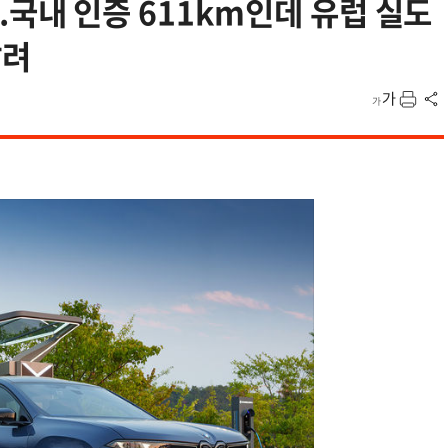
...국내 인증 611km인데 유럽 실도
달려