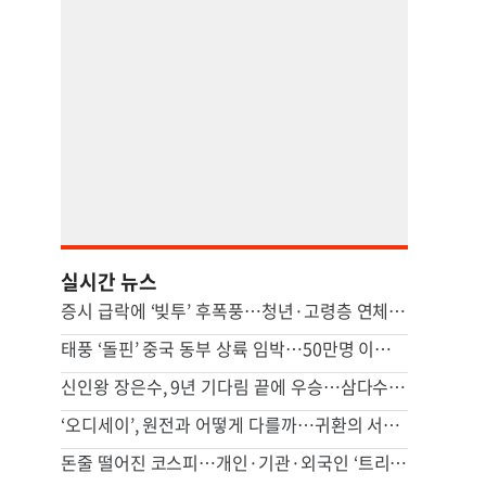
실시간 뉴스
증시 급락에 ‘빚투’ 후폭풍…청년·고령층 연체 뛰고, 증권사 단기조달도 급증
태풍 ‘돌핀’ 중국 동부 상륙 임박…50만명 이상 대피
신인왕 장은수, 9년 기다림 끝에 우승…삼다수 마스터스 정상
‘오디세이’, 원전과 어떻게 다를까…귀환의 서사 對 성찰의 서사
돈줄 떨어진 코스피…개인·기관·외국인 ‘트리플 자금’ 모두 줄었다