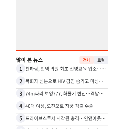
많이 본 뉴스
전체
로컬
1
11
천하람, 현역 의원 최초 신병교육 입소…논산서 2박3일 생활
2
12
목회자 신분으로 HIV 감염 숨기고 미성년자와 성관계
3
13
74m짜리 보잉777, 화물기 변신…격납고서 ‘보물’ 찾는 인천공항
포드 
4
14
40대 여성, 오진으로 자궁 적출 수술
5
15
드라이브스루서 시작된 총격…인앤아웃 참사 영상 공개