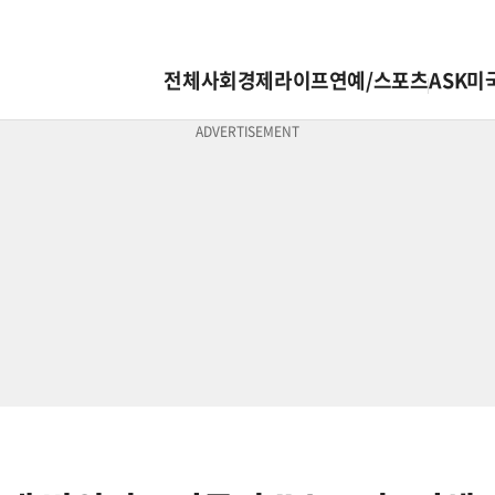
전체
사회
경제
라이프
연예/스포츠
ASK미