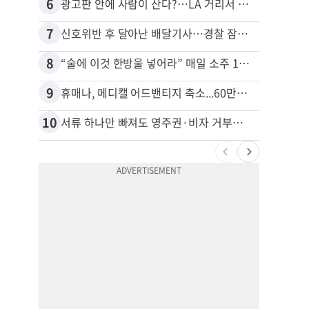
6
16
광고판 안에 사람이 산다?…LA 거리서 화제
7
17
신호위반 후 달아난 배달기사…경찰 잠복해 잡고보니 ‘반전’
8
18
“술에 이것 한방울 넣어라” 매일 소주 1병 까는 91세의 철칙
9
19
휴매나, 메디캘 어드밴티지 축소...60만명 플랜 상실 위기
10
20
서류 하나만 빠져도 영주권·비자 거부…심사관 재량권 대폭 확대
비영리