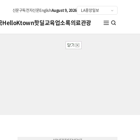
신문구독
전자신문
English
August 9, 2026
국
HelloKtown
핫딜
교육
업소록
의료관광