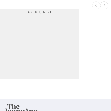
10
“요양원 보내지 않겠다는 약속 지켰다” 91세 남성, 아내 살해 혐의