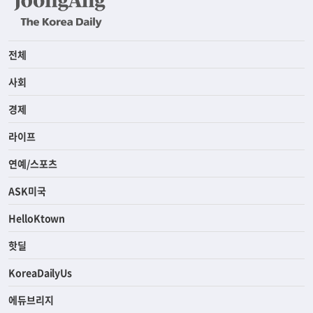
전체
사회
경제
라이프
연예/스포츠
ASK미국
HelloKtown
핫딜
KoreaDailyUs