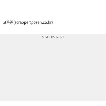
고용준(
scrapper@osen.co.kr
)