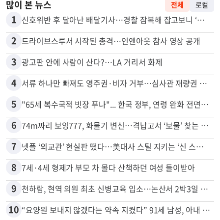
많이 본 뉴스
전체
로컬
1
신호위반 후 달아난 배달기사…경찰 잠복해 잡고보니 ‘반전’
2
드라이브스루서 시작된 총격…인앤아웃 참사 영상 공개
3
광고판 안에 사람이 산다?…LA 거리서 화제
4
서류 하나만 빠져도 영주권·비자 거부…심사관 재량권 대폭 확대
5
"65세 복수국적 빗장 푸나"... 한국 정부, 연령 완화 전면 추진
6
74m짜리 보잉777, 화물기 변신…격납고서 ‘보물’ 찾는 인천공항
7
넷플 ‘외교관’ 현실판 떴다…美대사 스틸 지키는 ‘신 스틸러’
8
7세·4세 형제가 부모 차 몰다 산책하던 여성 들이받아
9
천하람, 현역 의원 최초 신병교육 입소…논산서 2박3일 생활