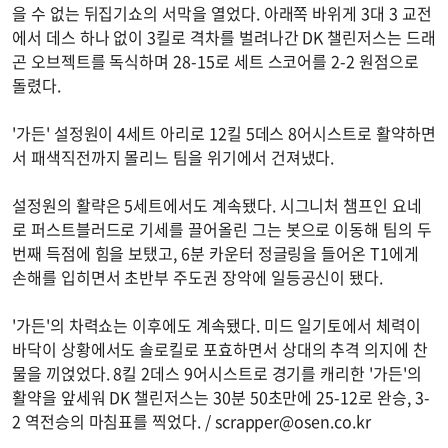
을 수 없는 뒤집기쇼의 서막을 열었다. 아래쪽 바위게 3대 3 교전
에서 데스 하나 없이 3킬로 격차를 벌려나간 DK 챌린저스는 드래
곤 오브젝트를 독식하며 28-15로 세트 스코어를 2-2 원점으로
돌렸다.
'가든' 설정원이 4세트 아리로 12킬 5데스 8어시스트로 활약하면
서 패색직전까지 몰리느 팀을 위기에서 건져냈다.
설정원의 활략은 5세트에서도 계속됐다. 시그니처 챔프인 요네
로 퍼스트블러드로 기세를 끌어올린 그는 봇으로 이동해 팀의 두
번째 득점에 힘을 보탰고, 6분 카운터 정글링을 들어온 T1에게
손해를 입히면서 초반부 주도권 장악에 일등공신이 됐다.
'가든'의 차력쇼는 이후에도 계속됐다. 미드 일기토에서 체력이
바닥이 상황에서도 솔로킬로 포효하면서 상대의 추격 의지에 찬
물을 끼얹었다. 8킬 2데스 9어시스트로 경기를 캐리한 '가든'의
활약을 앞세워 DK 챌린저스는 30분 50초만에 25-12로 완승, 3-
2 역전승의 마침표를 찍었다. /
scrapper@osen.co.kr