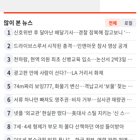
많이 본 뉴스
전체
로컬
1
신호위반 후 달아난 배달기사…경찰 잠복해 잡고보니 ‘반전’
2
드라이브스루서 시작된 총격…인앤아웃 참사 영상 공개
3
천하람, 현역 의원 최초 신병교육 입소…논산서 2박3일 생활
4
광고판 안에 사람이 산다?…LA 거리서 화제
5
74m짜리 보잉777, 화물기 변신…격납고서 ‘보물’ 찾는 인천공항
6
서류 하나만 빠져도 영주권·비자 거부…심사관 재량권 대폭 확대
7
넷플 ‘외교관’ 현실판 떴다…美대사 스틸 지키는 ‘신 스틸러’
8
7세·4세 형제가 부모 차 몰다 산책하던 여성 들이받아
9
"65세 복수국적 빗장 푸나"... 한국 정부, 연령 완화 전면 추진