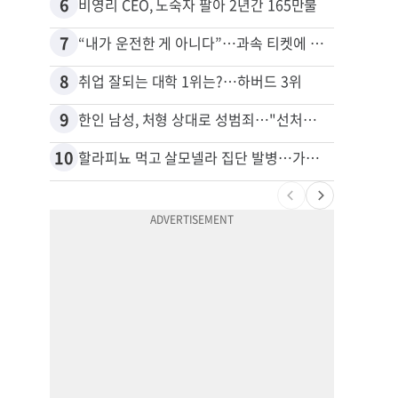
6
16
비영리 CEO, 노숙자 팔아 2년간 165만불
7
17
“내가 운전한 게 아니다”…과속 티켓에 오토파일럿 탓한 운전자
8
18
취업 잘되는 대학 1위는?…하버드 3위
9
19
한인 남성, 처형 상대로 성범죄…"선처해줬더니 배신자 취급"
10
20
할라피뇨 먹고 살모넬라 집단 발병…가주 등 27개 주 확산