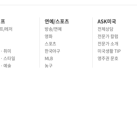
이프
연예/스포츠
ASK미국
프/레저
방송/연예
전체상담
영화
전문가 칼럼
스포츠
전문가 소개
· 취미
한국야구
미국생활 TIP
 · 스타일
MLB
영주권 문호
· 예술
농구
어
풋볼
골프
축구
RIVACY POLICY
TERMS OF SERVICE
윤리경영
고객센터
News Tips & Corrections
os Angeles, CA 90005
TEL. (213) 368-2500 FAX. (213) 389-6196
ll Rights Reserved.