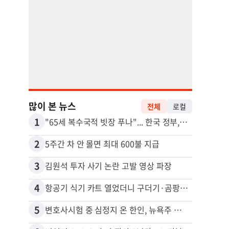
많이 본 뉴스
전체
로컬
1
11
"65세 복수국적 빗장 푸나"... 한국 정부, 연령 완화 전면 추진
2
12
5주간 차 안 몰면 최대 600불 지급
3
13
김원석 투자 사기 논란 고발 영상 파장
4
14
항공기 식기 카트 열었더니 구더기·곰팡이…LAX 기내식 업체 논란
5
15
변호사시험 중 심정지 온 한인, 뉴욕주 제소