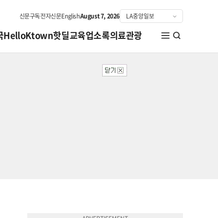
신문구독
전자신문
English
August 7, 2026
국
HelloKtown
핫딜
교육
업소록
의료관광