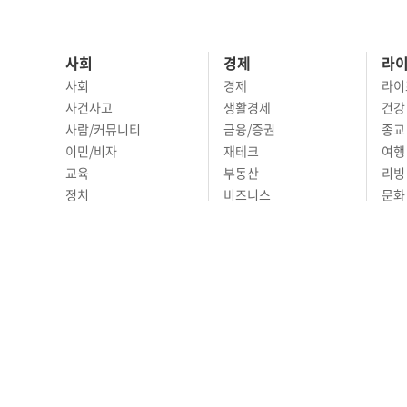
사회
경제
라
사회
경제
라이
사건사고
생활경제
건강
사람/커뮤니티
금융/증권
종교
이민/비자
재테크
여행 
교육
부동산
리빙
정치
비즈니스
문화 
국제
자동차
시니
오피니언
ABOUT
ADVERTISING
P
690 Wilshire Place L
© Joongangilbo USA. A