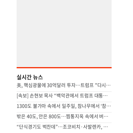
실시간 뉴스
美, 핵심광물에 30억달러 투자…트럼프 "다시는 中 의존 않도록"
[속보] 손현보 목사 “백악관에서 트럼프 대통령 접견”
1300도 불가마 속에서 일주일, 참나무에서 ‘참숯’으로[스튜디오486]
밖은 40도, 안은 800도…찜통지옥 속에서 버티는 사람들
“단식경기도 벅찬데”…조코비치·사발렌카, 혼합복식 뛰는 속내