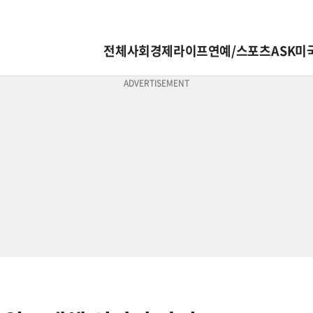
전체
사회
경제
라이프
연예/스포츠
ASK미