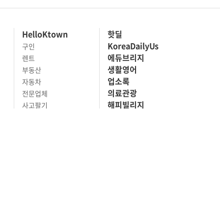
HelloKtown
핫딜
KoreaDailyUs
구인
에듀브리지
렌트
생활영어
부동산
업소록
자동차
의료관광
전문업체
해피빌리지
사고팔기
마켓세일
맛집