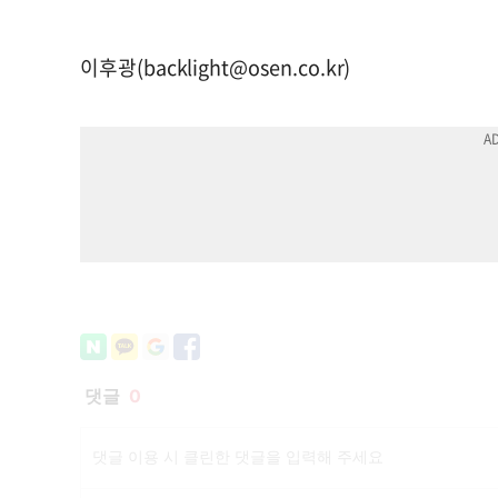
이후광(
backlight@osen.co.kr
)