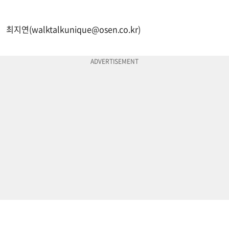
최지연(
walktalkunique@osen.co.kr
)