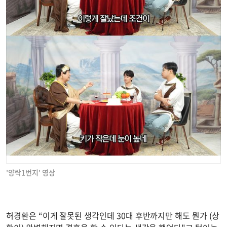
'양락1번지' 영상
허경환은 “이게 잘못된 생각인데 30대 후반까지만 해도 뭔가 (상