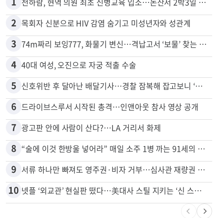
많이 본 뉴스
전체
로컬
1
천하람, 현역 의원 최초 신병교육 입소…논산서 2박3일 생활
2
목회자 신분으로 HIV 감염 숨기고 미성년자와 성관계
3
74m짜리 보잉777, 화물기 변신…격납고서 ‘보물’ 찾는 인천공항
4
40대 여성, 오진으로 자궁 적출 수술
5
신호위반 후 달아난 배달기사…경찰 잠복해 잡고보니 ‘반전’
6
드라이브스루서 시작된 총격…인앤아웃 참사 영상 공개
7
광고판 안에 사람이 산다?…LA 거리서 화제
8
“술에 이것 한방울 넣어라” 매일 소주 1병 까는 91세의 철칙
9
서류 하나만 빠져도 영주권·비자 거부…심사관 재량권 대폭 확대
10
넷플 ‘외교관’ 현실판 떴다…美대사 스틸 지키는 ‘신 스틸러’