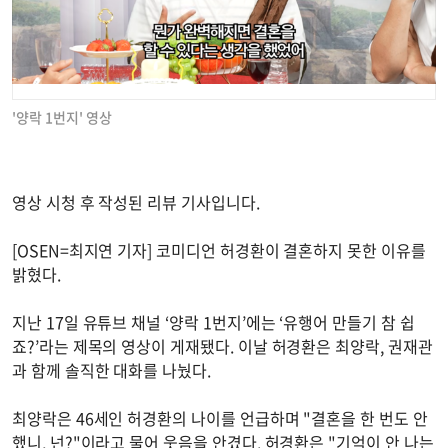
'양락 1번지' 영상
영상 시청 후 작성된 리뷰 기사입니다.
[OSEN=최지연 기자] 코미디언 허경환이 결혼하지 못한 이유를
밝혔다.
지난 17일 유튜브 채널 ‘양락 1번지’에는 ‘유행어 만들기 참 쉽
죠?’라는 제목의 영상이 게재됐다. 이날 허경환은 최양락, 권재관
과 함께 솔직한 대화를 나눴다.
최양락은 46세인 허경환의 나이를 언급하며 "결혼을 한 번도 안
했니, 넌?"이라고 물어 웃음을 안겼다. 허경환은 "기억이 안 나는