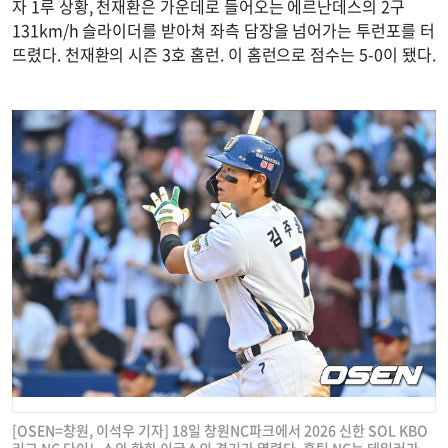
자 1루 상황, 천재환은 가운데로 들어오는 에르난데스의 2구
131km/h 슬라이더를 받아쳐 좌측 담장을 넘어가는 투런포를 터
뜨렸다. 천재환의 시즌 3호 홈런. 이 홈런으로 점수는 5-0이 됐다.
[OSEN=창원, 이석우 기자] 18일 창원NC파크에서 2026 신한 SOL KBO
리그 NC 다이노스와 한화 이글스의 경기가 열렸다. 홈팀 NC는 테일러가,