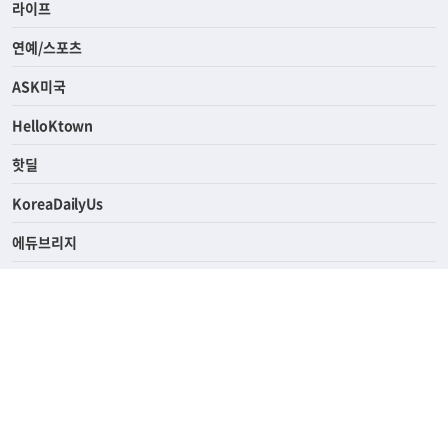
경제
라이프
연예/스포츠
ASK미국
HelloKtown
핫딜
KoreaDailyUs
에듀브리지
생활영어
업소록
의료관광
해피빌리지