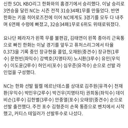
신한 SOL KBO리그 한화와의 홈경기에서 승리했다. 이날 승리로
3연승을 달린 NC는 시즌 전적 31승34패1무를 만들었다. 반면
한화는 키움 히어로즈전에 이어 NC에게도 3경기를 모두 다 내주
며 6연패 수렁에 빠졌고, 32승34패1무로 6위도 위태로워졌다.
요나단 페라자가 왼쪽 무릎 불편감, 김태연이 왼쪽 종아리 근육통
으로 빠진 한화는 이날 경기를 앞두고 퓨처스리그에서 타율
0.373을 기록 중인 장규현을 콜업, 오재원(중견수) 장규현(1루
수) 문현빈(좌익수) 강백호(지명타자) 노시환(3루수) 유민(우익
수) 이도윤(2루수) 허인서(포수) 심우준(유격수) 순으로 선발 라
인업을 구성했다.
NC는 한화 선발 윌켈 에르난데스를 상대로 김주원(유격수) 천재
환(우익수) 박민우(2루수) 박건우(지명타자) 권희동(좌익수) 데이
비슨(1루수) 김한별(3루수) 안중열(포수) 오태양(중견수) 순으로
선발 출전했다. 주전 포수 김형준이 손목 통증으로 벤치에서 시작
했고, 커티스 테일러가 선발투수로 나섰다.