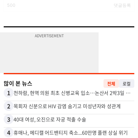
많이 본 뉴스
전체
로컬
1
천하람, 현역 의원 최초 신병교육 입소…논산서 2박3일 생활
2
목회자 신분으로 HIV 감염 숨기고 미성년자와 성관계
3
40대 여성, 오진으로 자궁 적출 수술