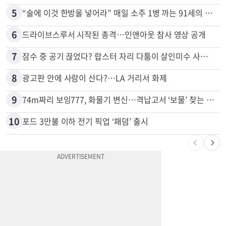
4
휴매나, 메디캘 어드밴티지 축소...60만명 플랜 상실 위기
5
“술에 이것 한방울 넣어라” 매일 소주 1병 까는 91세의 철칙
6
드라이브스루서 시작된 총격…인앤아웃 참사 영상 공개
7
잠수 중 공기 끊었다? 랍스터 자리 다툼이 살인미수 사건으로
8
광고판 안에 사람이 산다?…LA 거리서 화제
9
74m짜리 보잉777, 화물기 변신…격납고서 ‘보물’ 찾는 인천공항
10
포드 3만불 이하 전기 픽업 ‘패덤’ 출시