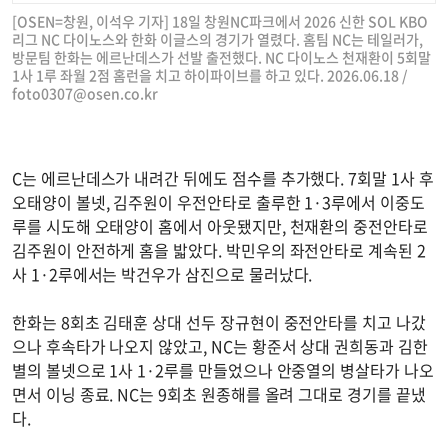
[OSEN=창원, 이석우 기자] 18일 창원NC파크에서 2026 신한 SOL KBO
리그 NC 다이노스와 한화 이글스의 경기가 열렸다. 홈팀 NC는 테일러가,
방문팀 한화는 에르난데스가 선발 출전했다. NC 다이노스 천재환이 5회말
1사 1루 좌월 2점 홈런을 치고 하이파이브를 하고 있다. 2026.06.18 /
foto0307@osen.co.kr
C는 에르난데스가 내려간 뒤에도 점수를 추가했다. 7회말 1사 후
오태양이 볼넷, 김주원이 우전안타로 출루한 1·3루에서 이중도
루를 시도해 오태양이 홈에서 아웃됐지만, 천재환의 중전안타로
김주원이 안전하게 홈을 밟았다. 박민우의 좌전안타로 계속된 2
사 1·2루에서는 박건우가 삼진으로 물러났다.
한화는 8회초 김태훈 상대 선두 장규현이 중전안타를 치고 나갔
으나 후속타가 나오지 않았고, NC는 황준서 상대 권희동과 김한
별의 볼넷으로 1사 1·2루를 만들었으나 안중열의 병살타가 나오
면서 이닝 종료. NC는 9회초 원종해를 올려 그대로 경기를 끝냈
다.