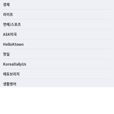
사회
경제
라이프
연예/스포츠
ASK미국
HelloKtown
핫딜
KoreaDailyUs
에듀브리지
생활영어
업소록