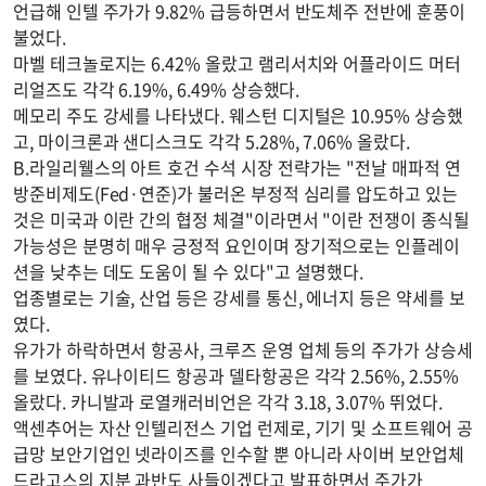
언급해 인텔 주가가 9.82% 급등하면서 반도체주 전반에 훈풍이
불었다.
마벨 테크놀로지는 6.42% 올랐고 램리서치와 어플라이드 머터
리얼즈도 각각 6.19%, 6.49% 상승했다.
메모리 주도 강세를 나타냈다. 웨스턴 디지털은 10.95% 상승했
고, 마이크론과 샌디스크도 각각 5.28%, 7.06% 올랐다.
B.라일리웰스의 아트 호건 수석 시장 전략가는 "전날 매파적 연
방준비제도(Fed·연준)가 불러온 부정적 심리를 압도하고 있는
것은 미국과 이란 간의 협정 체결"이라면서 "이란 전쟁이 종식될
가능성은 분명히 매우 긍정적 요인이며 장기적으로는 인플레이
션을 낮추는 데도 도움이 될 수 있다"고 설명했다.
업종별로는 기술, 산업 등은 강세를 통신, 에너지 등은 약세를 보
였다.
유가가 하락하면서 항공사, 크루즈 운영 업체 등의 주가가 상승세
를 보였다. 유나이티드 항공과 델타항공은 각각 2.56%, 2.55%
올랐다. 카니발과 로열캐러비언은 각각 3.18, 3.07% 뛰었다.
액센추어는 자산 인텔리전스 기업 런제로, 기기 및 소프트웨어 공
급망 보안기업인 넷라이즈를 인수할 뿐 아니라 사이버 보안업체
드라고스의 지분 과반도 사들이겠다고 발표하면서 주가가