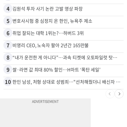
3
항공기 식기 카트 열었더니 구더기·곰팡이…LAX 기내식 업체 논란
4
김원석 투자 사기 논란 고발 영상 파장
5
변호사시험 중 심정지 온 한인, 뉴욕주 제소
6
취업 잘되는 대학 1위는?…하버드 3위
7
비영리 CEO, 노숙자 팔아 2년간 165만불
8
“내가 운전한 게 아니다”…과속 티켓에 오토파일럿 탓한 운전자
9
쌀·라면 값 최대 80% 할인…H마트 ‘폭탄 세일’
10
한인 남성, 처형 상대로 성범죄…"선처해줬더니 배신자 취급"