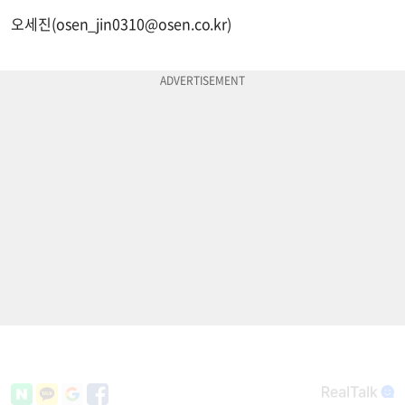
오세진(
osen_jin0310@osen.co.kr
)