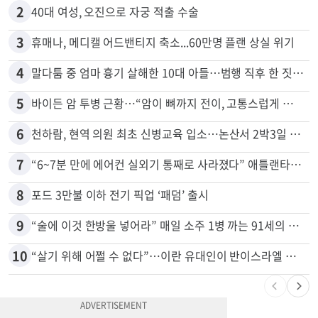
1
목회자 신분으로 HIV 감염 숨기고 미성년자와 성관계
2
40대 여성, 오진으로 자궁 적출 수술
3
휴매나, 메디캘 어드밴티지 축소...60만명 플랜 상실 위기
4
말다툼 중 엄마 흉기 살해한 10대 아들…범행 직후 한 짓 충격
5
바이든 암 투병 근황…“암이 뼈까지 전이, 고통스럽게 투병 중”
6
천하람, 현역 의원 최초 신병교육 입소…논산서 2박3일 생활
7
“6~7분 만에 에어컨 실외기 통째로 사라졌다” 애틀랜타서 실외기 도난 급증
8
포드 3만불 이하 전기 픽업 ‘패덤’ 출시
9
“술에 이것 한방울 넣어라” 매일 소주 1병 까는 91세의 철칙
10
“살기 위해 어쩔 수 없다”…이란 유대인이 반이스라엘 외치는 까닭