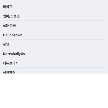
경제
라이프
연예/스포츠
ASK미국
HelloKtown
핫딜
KoreaDailyUs
에듀브리지
생활영어
업소록
의료관광