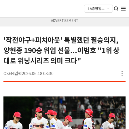
'작전야구+피치아웃' 특별했던 필승의지,
양현종 190승 위업 선물...이범호 "1위 상
대로 위닝시리즈 의미 크다"
OSEN
2026.06.18 08:30