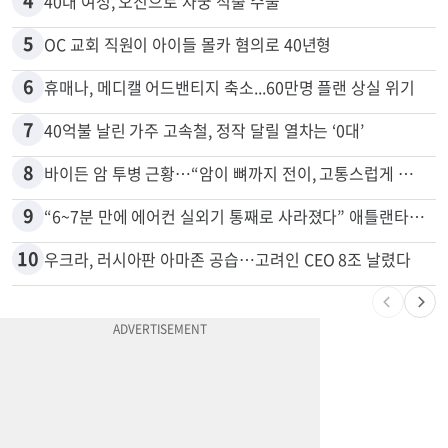
3
“이번이 마지막 변경일 수도”…서머타임 운명은
4
40대 여성, 오진으로 자궁 적출 수술
5
OC 교회 직원이 아이들 몰카 혐의로 40년형
6
휴매나, 메디캘 어드밴티지 축소...60만명 플랜 상실 위기
7
40억불 날린 가주 고속철, 정작 달릴 열차는 ‘0대’
8
바이든 암 투병 근황…“암이 뼈까지 전이, 고통스럽게 투병 중”
9
“6~7분 만에 에어컨 실외기 통째로 사라졌다” 애틀랜타서 실외기 도난 급증
10
우크라, 러시아판 아마존 공습…고려인 CEO 8조 날렸다