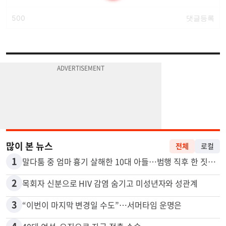
많이 본 뉴스
전체
로컬
1
말다툼 중 엄마 흉기 살해한 10대 아들…범행 직후 한 짓 충격
2
목회자 신분으로 HIV 감염 숨기고 미성년자와 성관계