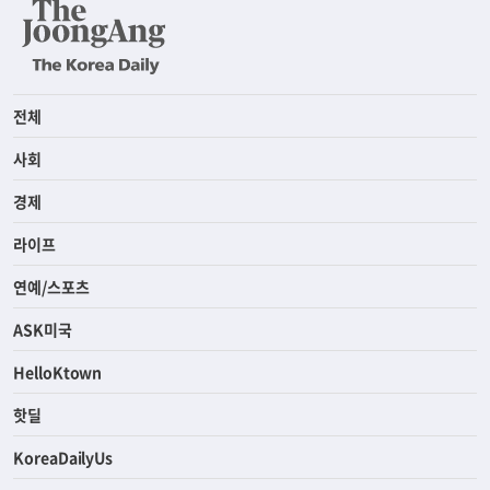
전체
사회
경제
라이프
연예/스포츠
ASK미국
HelloKtown
핫딜