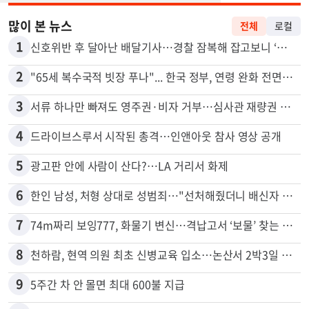
많이 본 뉴스
전체
로컬
1
신호위반 후 달아난 배달기사…경찰 잠복해 잡고보니 ‘반전’
2
"65세 복수국적 빗장 푸나"... 한국 정부, 연령 완화 전면 추진
3
서류 하나만 빠져도 영주권·비자 거부…심사관 재량권 대폭 확대
4
드라이브스루서 시작된 총격…인앤아웃 참사 영상 공개
5
광고판 안에 사람이 산다?…LA 거리서 화제
6
한인 남성, 처형 상대로 성범죄…"선처해줬더니 배신자 취급"
7
74m짜리 보잉777, 화물기 변신…격납고서 ‘보물’ 찾는 인천공항
8
천하람, 현역 의원 최초 신병교육 입소…논산서 2박3일 생활