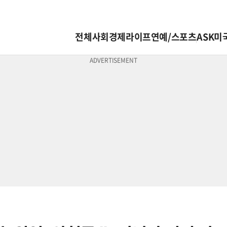
전체
사회
경제
라이프
연예/스포츠
ASK미