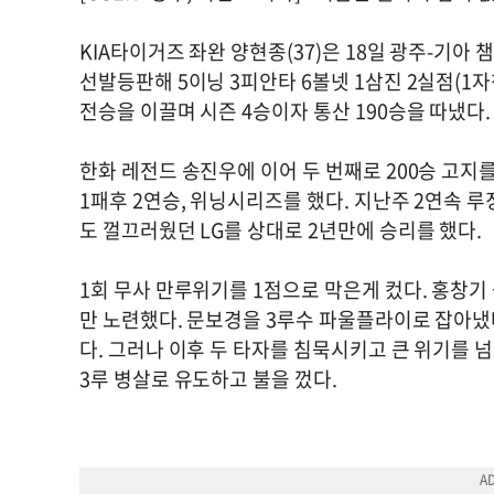
KIA타이거즈 좌완 양현종(37)은 18일 광주-기
선발등판해 5이닝 3피안타 6볼넷 1삼진 2실점(1자책
전승을 이끌며 시즌 4승이자 통산 190승을 따냈다
한화 레전드 송진우에 이어 두 번째로 200승 고지
1패후 2연승, 위닝시리즈를 했다. 지난주 2연속 
도 껄끄러웠던 LG를 상대로 2년만에 승리를 했다.
1회 무사 만루위기를 1점으로 막은게 컸다. 홍창기
만 노련했다. 문보경을 3루수 파울플라이로 잡아냈
다. 그러나 이후 두 타자를 침묵시키고 큰 위기를 
3루 병살로 유도하고 불을 껐다.