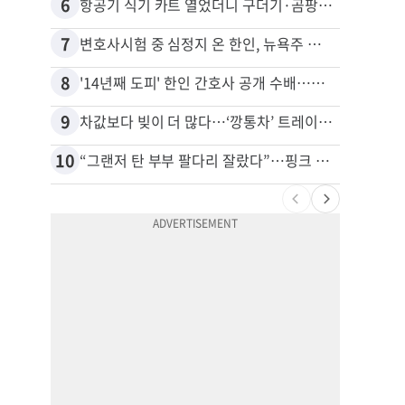
6
16
항공기 식기 카트 열었더니 구더기·곰팡이…LAX 기내식 업체 논란
7
17
변호사시험 중 심정지 온 한인, 뉴욕주 제소
8
18
'14년째 도피' 한인 간호사 공개 수배…메디케어 사기 유죄
9
19
차값보다 빚이 더 많다…‘깡통차’ 트레이드인 급증
10
20
“그랜저 탄 부부 팔다리 잘랐다”…핑크 살인공장 충격 실체