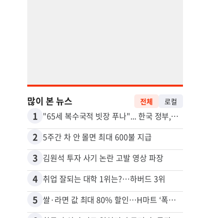
많이 본 뉴스
전체
로컬
1
11
"65세 복수국적 빗장 푸나"... 한국 정부, 연령 완화 전면 추진
2
12
5주간 차 안 몰면 최대 600불 지급
3
13
김원석 투자 사기 논란 고발 영상 파장
4
14
취업 잘되는 대학 1위는?…하버드 3위
비영리
5
15
쌀·라면 값 최대 80% 할인…H마트 ‘폭탄 세일’