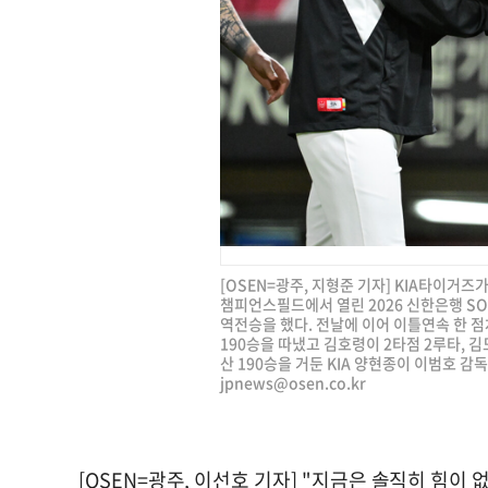
[OSEN=광주, 지형준 기자] KIA타이거즈
챔피언스필드에서 열린 2026 신한은행 SOL
역전승을 했다. 전날에 이어 이틀연속 한 
190승을 따냈고 김호령이 2타점 2루타, 
산 190승을 거둔 KIA 양현종이 이범호 감독의 
jpnews@osen.co.kr
[OSEN=광주, 이선호 기자] "지금은 솔직히 힘이 없