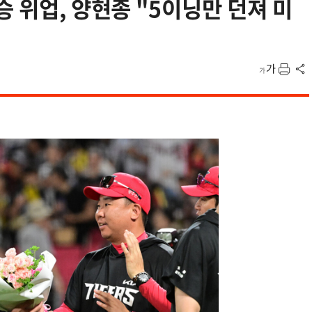
 위업, 양현종 "5이닝만 던져 미