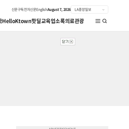
신문구독
전자신문
English
August 7, 2026
국
HelloKtown
핫딜
교육
업소록
의료관광