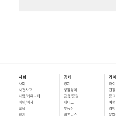
사회
경제
라
사회
경제
라이
사건사고
생활경제
건강
사람/커뮤니티
금융/증권
종교
이민/비자
재테크
여행 