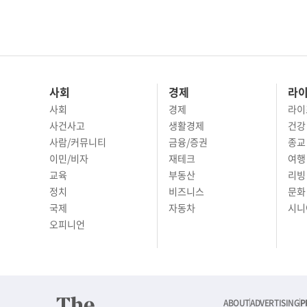
사회
경제
라
사회
경제
라이
사건사고
생활경제
건강
사람/커뮤니티
금융/증권
종교
이민/비자
재테크
여행 
교육
부동산
리빙
정치
비즈니스
문화 
국제
자동차
시니
오피니언
ABOUT
ADVERTISING
P