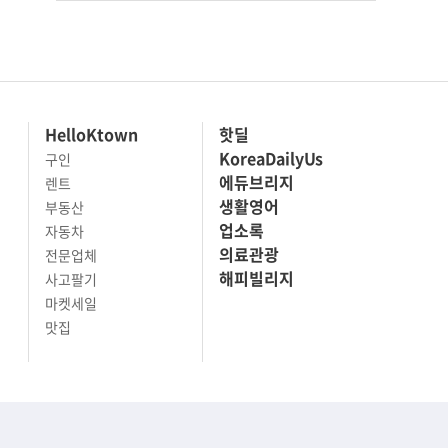
HelloKtown
핫딜
KoreaDailyUs
구인
에듀브리지
렌트
생활영어
부동산
업소록
자동차
의료관광
전문업체
해피빌리지
사고팔기
마켓세일
맛집