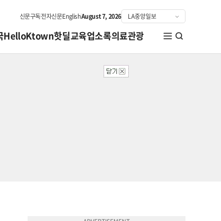
신문구독
전자신문
English
August 7, 2026
국
HelloKtown
핫딜
교육
업소록
의료관광