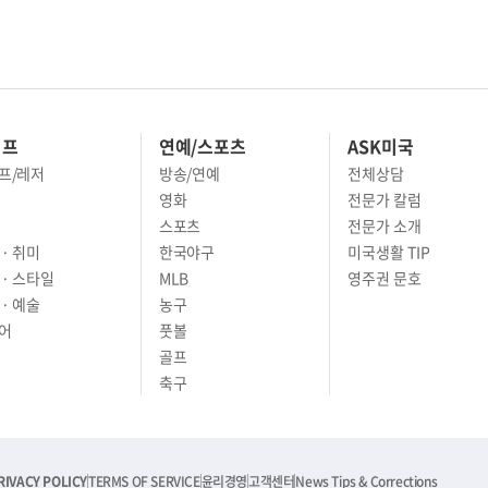
이프
연예/스포츠
ASK미국
프/레저
방송/연예
전체상담
영화
전문가 칼럼
스포츠
전문가 소개
· 취미
한국야구
미국생활 TIP
 · 스타일
MLB
영주권 문호
· 예술
농구
어
풋볼
골프
축구
RIVACY POLICY
TERMS OF SERVICE
윤리경영
고객센터
News Tips & Corrections