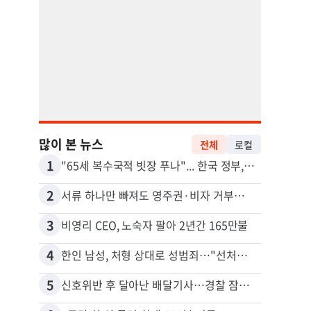
많이 본 뉴스
전체
로컬
1
11
"65세 복수국적 빗장 푸나"... 한국 정부, 연령 완화 전면 추진
2
12
서류 하나만 빠져도 영주권·비자 거부…심사관 재량권 대폭 확대
3
13
비영리 CEO, 노숙자 팔아 2년간 165만불
4
14
한인 남성, 처형 상대로 성범죄…"선처해줬더니 배신자 취급"
5
15
신호위반 후 달아난 배달기사…경찰 잠복해 잡고보니 ‘반전’