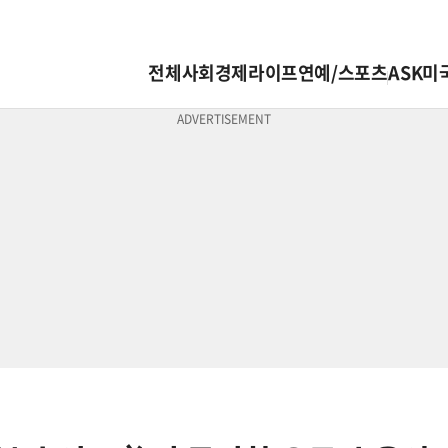
전체
사회
경제
라이프
연예/스포츠
ASK미