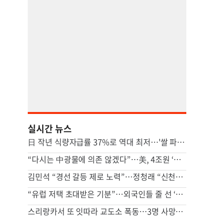
실시간 뉴스
日 작년 식량자급률 37%로 역대 최저…'쌀 파동' 여파
“다시는 中광물에 의존 않겠다”…美, 4조원 ‘광업 프로젝트’ 추진
김민석 “경선 갈등 제로 노력”…정청래 “신천지 의혹 제기 사과부터”
“유럽 저택 초대받은 기분”…외국인들 줄 선 ‘K뷰티 핫플’ 비밀 [비크닉]
스리랑카서 또 잇따라 교도소 폭동…3명 사망·20여명 부상