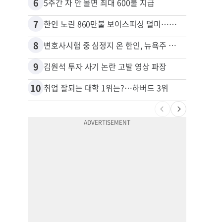
6
16
5주간 차 안 몰면 최대 600불 지급
7
17
한인 노린 860만불 보이스피싱 덜미…영사관·한국 검찰 사칭
8
18
변호사시험 중 심정지 온 한인, 뉴욕주 제소
9
19
김원석 투자 사기 논란 고발 영상 파장
10
20
취업 잘되는 대학 1위는?…하버드 3위