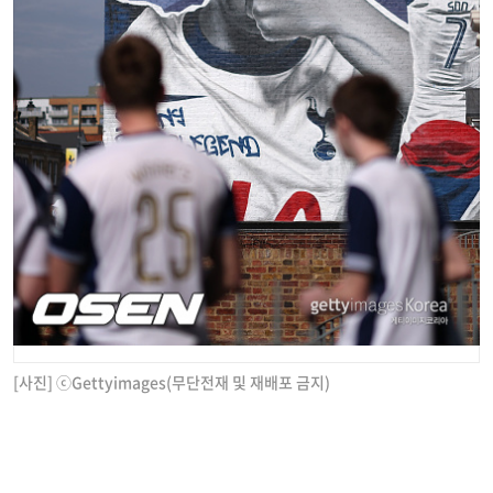
[사진] ⓒGettyimages(무단전재 및 재배포 금지)