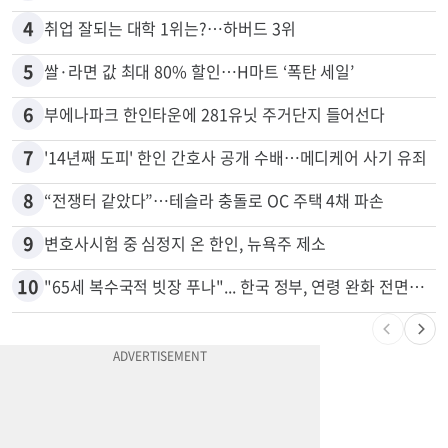
3
5주간 차 안 몰면 최대 600불 지급
4
취업 잘되는 대학 1위는?…하버드 3위
5
쌀·라면 값 최대 80% 할인…H마트 ‘폭탄 세일’
6
부에나파크 한인타운에 281유닛 주거단지 들어선다
7
'14년째 도피' 한인 간호사 공개 수배…메디케어 사기 유죄
8
“전쟁터 같았다”…테슬라 충돌로 OC 주택 4채 파손
9
변호사시험 중 심정지 온 한인, 뉴욕주 제소
10
"65세 복수국적 빗장 푸나"... 한국 정부, 연령 완화 전면 추진