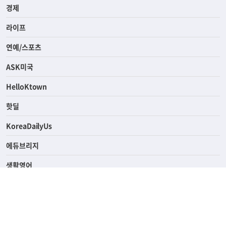
사회
경제
라이프
연예/스포츠
ASK미국
HelloKtown
핫딜
KoreaDailyUs
에듀브리지
생활영어
업소록