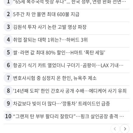
많이 본 뉴스
전체
로컬
1
"65세 복수국적 빗장 푸나"... 한국 정부, 연령 완화 전면 추진
2
5주간 차 안 몰면 최대 600불 지급
3
김원석 투자 사기 논란 고발 영상 파장
4
취업 잘되는 대학 1위는?…하버드 3위
5
쌀·라면 값 최대 80% 할인…H마트 ‘폭탄 세일’
6
항공기 식기 카트 열었더니 구더기·곰팡이…LAX 기내식 업체 논란
7
변호사시험 중 심정지 온 한인, 뉴욕주 제소
8
'14년째 도피' 한인 간호사 공개 수배…메디케어 사기 유죄
9
차값보다 빚이 더 많다…‘깡통차’ 트레이드인 급증
10
“그랜저 탄 부부 팔다리 잘랐다”…핑크 살인공장 충격 실체