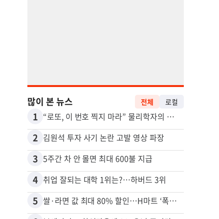
많이 본 뉴스
전체
로컬
1
11
“로또, 이 번호 찍지 마라” 물리학자의 당첨금 높이는 비밀
2
12
김원석 투자 사기 논란 고발 영상 파장
3
13
5주간 차 안 몰면 최대 600불 지급
4
14
취업 잘되는 대학 1위는?…하버드 3위
5
15
쌀·라면 값 최대 80% 할인…H마트 ‘폭탄 세일’