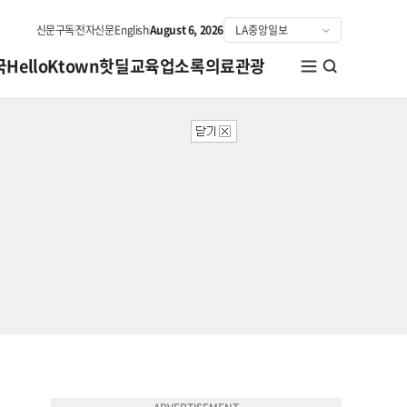
신문구독
전자신문
English
August 6, 2026
국
HelloKtown
핫딜
교육
업소록
의료관광