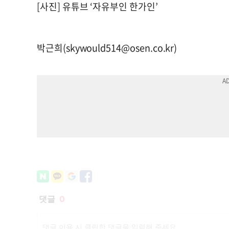
[사진] 유튜브 ‘자유부인 한가인’
박근희(
skywould514@osen.co.kr
)