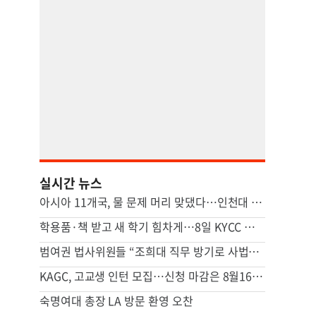
실시간 뉴스
아시아 11개국, 물 문제 머리 맞댔다…인천대 ‘HydroAsia’ 개최
학용품·책 받고 새 학기 힘차게…8일 KYCC 백투스쿨 행사 개최
범여권 법사위원들 “조희대 직무 방기로 사법부 멈춰…대법관 즉시 제청해야”
KAGC, 고교생 인턴 모집…신청 마감은 8월16일까지
숙명여대 총장 LA 방문 환영 오찬