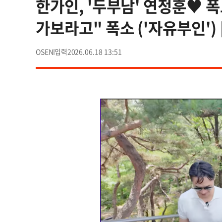
한가인, '두부남' 연정훈♥ 폭
가보라고" 폭소 ('자유부인')
OSEN
2026.06.18 13:51