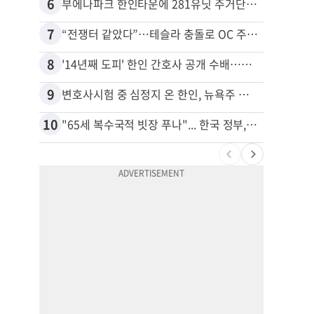
6
16
부에나파크 한인타운에 281유닛 주거단지 들어선다
7
17
“전쟁터 같았다”…테슬라 충돌로 OC 주택 4채 파손
8
18
'14년째 도피' 한인 간호사 공개 수배…메디케어 사기 유죄
9
19
변호사시험 중 심정지 온 한인, 뉴욕주 제소
10
20
"65세 복수국적 빗장 푸나"... 한국 정부, 연령 완화 전면 추진