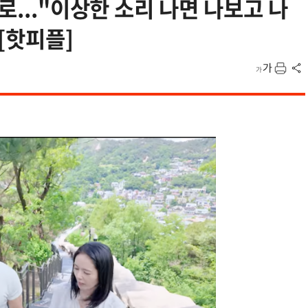
로..."이상한 소리 나면 나보고 나
 [핫피플]