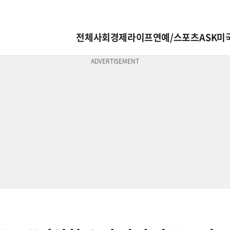
전체
사회
경제
라이프
연예/스포츠
ASK미