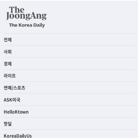
전체
사회
경제
라이프
연예/스포츠
ASK미국
HelloKtown