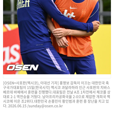
[OSEN=사포판(멕시코), 이대선 기자] 홍명보 감독이 이끄는 대한민국 축
구국가대표팀이 15일(한국시각) 멕시코 과달라하라 인근 사포판의 치바스
베르데 바예에서 훈련을 진행했다.대표팀은 전날 A조 1차전에서 체코를 상
대로 2-1 역전승을 거뒀다. 남아프리카공화국을 2-0으로 제압한 개최국 멕
시코에 이은 조2위다.대한민국 손흥민이 황인범과 훈련 중 장난을 치고 있
다. 2026.06.15 /
sunday@osen.co.kr