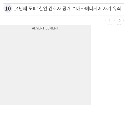
9
엄마 성폭행한 “사람 좋은 장씨”…얼마 뒤 딸 배도 불러왔다
10
'14년째 도피' 한인 간호사 공개 수배…메디케어 사기 유죄