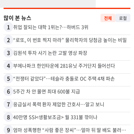
많이 본 뉴스
전체
로컬
1
취업 잘되는 대학 1위는?…하버드 3위
2
“로또, 이 번호 찍지 마라” 물리학자의 당첨금 높이는 비밀
3
김원석 투자 사기 논란 고발 영상 파장
4
부에나파크 한인타운에 281유닛 주거단지 들어선다
5
“전쟁터 같았다”…테슬라 충돌로 OC 주택 4채 파손
6
5주간 차 안 몰면 최대 600불 지급
7
응급실서 폭력 환자 제압한 간호사…알고 보니
8
40만명 SSI<생활보조금> 월 331불 깎이나