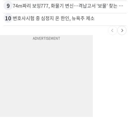
8
드라이브스루서 시작된 총격…인앤아웃 참사 영상 공개
9
74m짜리 보잉777, 화물기 변신…격납고서 ‘보물’ 찾는 인천공항
10
변호사시험 중 심정지 온 한인, 뉴욕주 제소