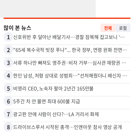
많이 본 뉴스
전체
로컬
1
신호위반 후 달아난 배달기사…경찰 잠복해 잡고보니 ‘반전’
2
"65세 복수국적 빗장 푸나"... 한국 정부, 연령 완화 전면 추진
3
서류 하나만 빠져도 영주권·비자 거부…심사관 재량권 대폭 확대
4
한인 남성, 처형 상대로 성범죄…"선처해줬더니 배신자 취급"
5
비영리 CEO, 노숙자 팔아 2년간 165만불
6
5주간 차 안 몰면 최대 600불 지급
7
광고판 안에 사람이 산다?…LA 거리서 화제